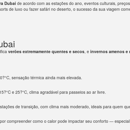
ra Dubai
de acordo com as estações do ano, eventos culturais, preços
sorts de luxo ou fazer safári no deserto, o sucesso da sua viagem co
ubai
ifica
verões extremamente quentes e secos
, e
invernos amenos e 
40?°C, sensação térmica ainda mais elevada.
15?°C e 25?°C, clima agradável para passeios ao ar livre.
estações de transição, com clima mais moderado, ideais para quem que
or compreender como o calor pode impactar seu conforto — especialme