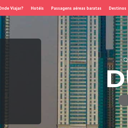
Onde Viajar?
Hotéis
Passagens aéreas baratas
Destinos
Q
D