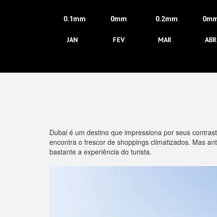
0.1mm
0mm
0.2mm
0m
JAN
FEV
MAR
ABR
Dubai é um destino que impressiona por seus contrast
encontra o frescor de shoppings climatizados. Mas an
bastante a experiência do turista.