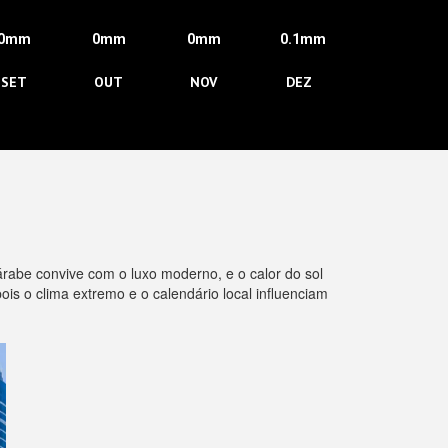
0mm
0mm
0mm
0.1mm
SET
OUT
NOV
DEZ
árabe convive com o luxo moderno, e o calor do sol
pois o clima extremo e o calendário local influenciam