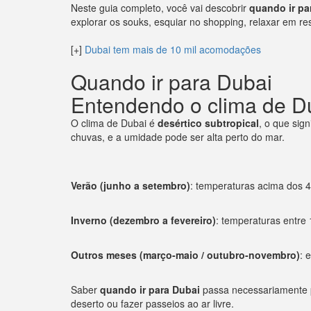
Neste guia completo, você vai descobrir
quando ir pa
explorar os souks, esquiar no shopping, relaxar em re
[+]
Dubai tem mais de 10 mil acomodações
Quando ir para Dubai
Entendendo o clima de D
O clima de Dubai é
desértico subtropical
, o que sign
chuvas, e a umidade pode ser alta perto do mar.
Verão (junho a setembro)
: temperaturas acima dos 
Inverno (dezembro a fevereiro)
: temperaturas entre 
Outros meses (março-maio / outubro-novembro)
: 
Saber
quando ir para Dubai
passa necessariamente p
deserto ou fazer passeios ao ar livre.