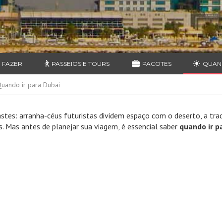
 FAZER
PASSEIOS E TOURS
PACOTES
QUAN
uando ir para Dubai
stes: arranha-céus futuristas dividem espaço com o deserto, a tra
s. Mas antes de planejar sua viagem, é essencial saber
quando ir p