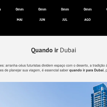
m
0mm
0mm
0mm
0mm
MAI
JUN
JUL
AGO
Quando ir
Dubai
es: arranha-céus futuristas dividem espaço com o deserto, a tradição 
tes de planejar sua viagem, é essencial saber
quando ir para Dubai
, 