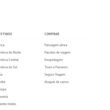
ESTINOS
COMPRAR
rica
Passagem aérea
érica do Norte
Pacotes de viagem
érica Central
Hospedagem
érica do Sul
Tours e Passeios
ia
Seguro Viagem
ribe
Aluguel de carros
ropa
eania
iente médio