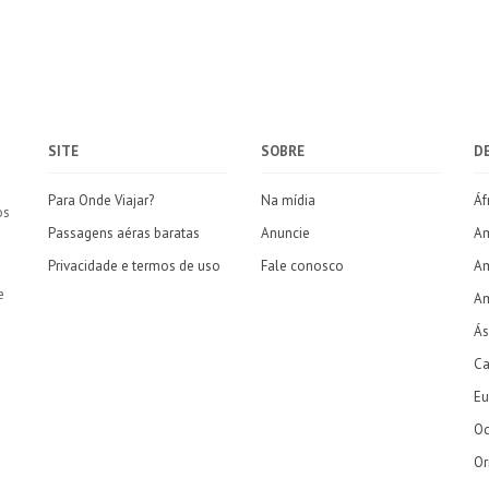
SITE
SOBRE
D
Para Onde Viajar?
Na mídia
Áf
os
Passagens aéras baratas
Anuncie
Am
Privacidade e termos de uso
Fale conosco
Am
e
Am
Ás
Ca
Eu
Oc
Or