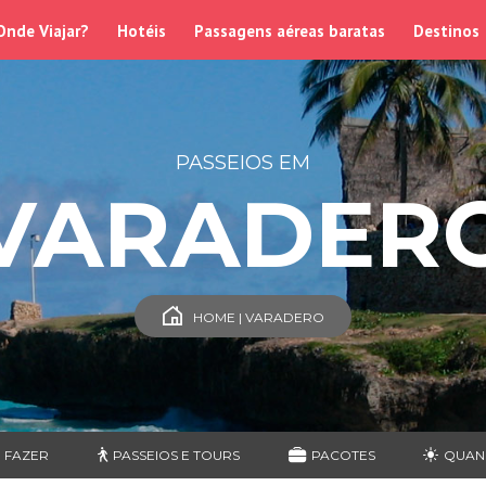
Onde Viajar?
Hotéis
Passagens aéreas baratas
Destinos
PASSEIOS EM
VARADER
HOME | VARADERO
 FAZER
PASSEIOS E TOURS
PACOTES
QUAN