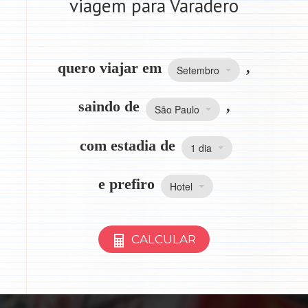
viagem para Varadero
quero viajar em
,
Setembro
saindo de
,
São Paulo
com estadia de
1 dia
e prefiro
Hotel
CALCULAR