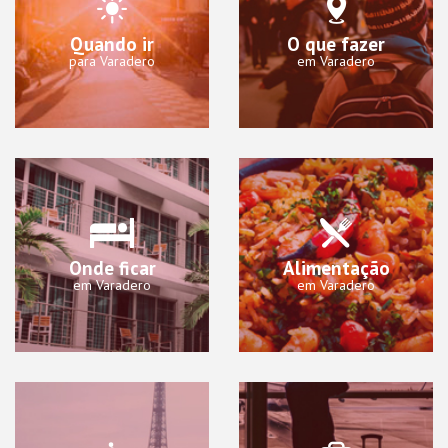
Quando ir
O que fazer
para Varadero
em Varadero
Onde ficar
Alimentação
em Varadero
em Varadero