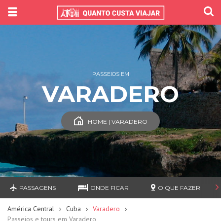
PASSEIOS EM
VARADERO
HOME | VARADERO
PASSAGENS
ONDE FICAR
O QUE FAZER
América Central
Cuba
Varadero
Passeios e tours em Varadero