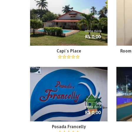
média diária
R$ 0,00
Capi´s Place
média diária
R$ 0,00
Posada Francelly