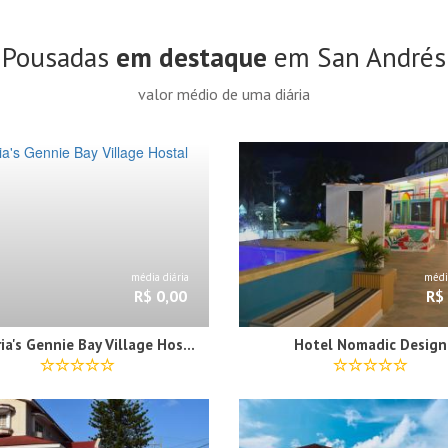
Pousadas
em destaque
em San Andrés
valor médio de uma diária
média diária
média
R$ 0,00
R$
Victoria's Gennie Bay Village Hostal
Hotel Nomadic Design