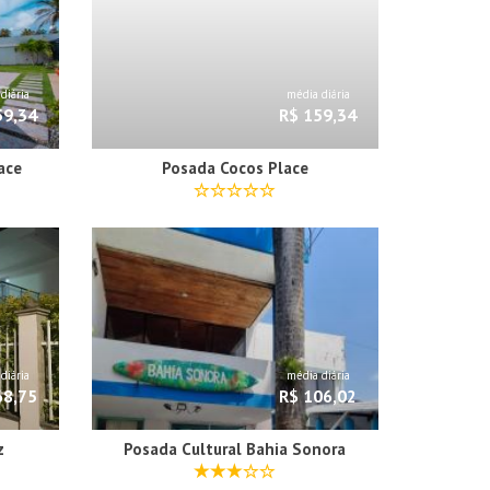
diária
média diária
59,34
R$ 159,34
ace
Posada Cocos Place
diária
média diária
68,75
R$ 106,02
z
Posada Cultural Bahia Sonora