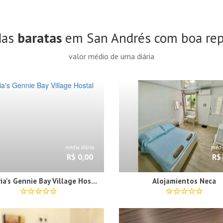
das
baratas
em San Andrés com boa re
valor médio de uma diária
média diária
média
R$ 0,00
R$
Victoria's Gennie Bay Village Hostal
Alojamientos Neca