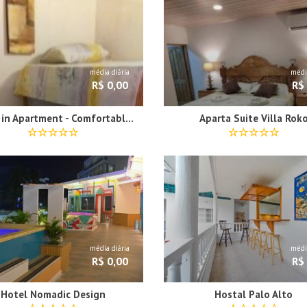
média diária
média
R$ 0,00
R$
Room in Apartment - Comfortable inn Green Sea Villa Helen Kilometro 4 Circunvalar
Aparta Suite Villa Rok
média diária
média
R$ 0,00
R$
Hotel Nomadic Design
Hostal Palo Alto