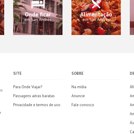
Onde ficar
Alimentação
em San Andrés
em San Andrés
SITE
SOBRE
D
Para Onde Viajar?
Na mídia
Áf
os
Passagens aéras baratas
Anuncie
Am
Privacidade e termos de uso
Fale conosco
Am
e
Am
Ás
Ca