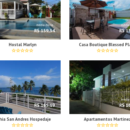
média diária
média 
R$ 159,34
R$ 1
Hostal Marlyn
Casa Boutique Blessed Pl
média diária
média 
R$ 165,19
R$ 1
hia San Andres Hospedaje
Apartamentos Martine