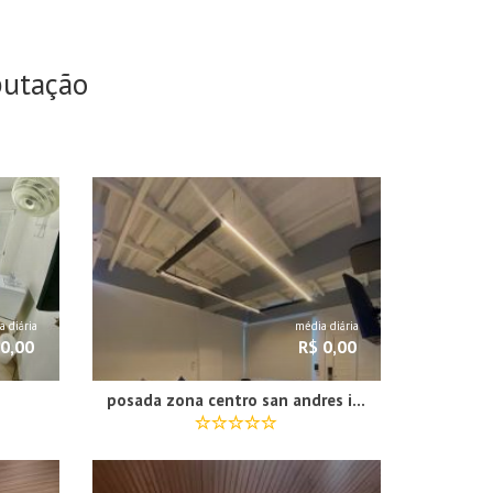
putação
 diária
média diária
 0,00
R$ 0,00
posada zona centro san andres islas