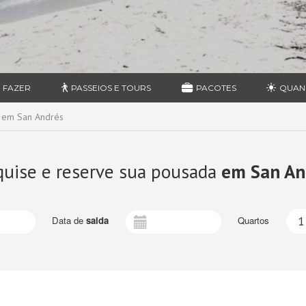
 FAZER
PASSEIOS E TOURS
PACOTES
QUAN
 em San Andrés
quise e reserve sua pousada
em San An
Data de
saida
Quartos
1