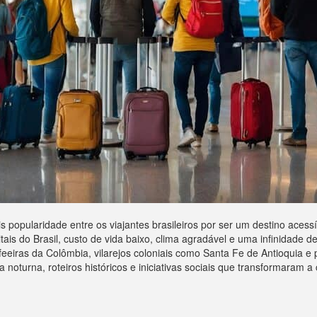
popularidade entre os viajantes brasileiros por ser um destino acess
tais do Brasil, custo de vida baixo, clima agradável e uma infinidade de
afeeiras da Colômbia, vilarejos coloniais como Santa Fe de Antioquia
noturna, roteiros históricos e iniciativas sociais que transformaram a 