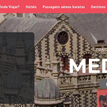
Onde Viajar?
Hotéis
Passagens aéreas baratas
Destinos
PAS
ME