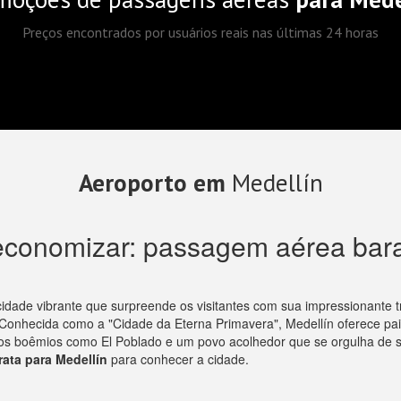
Preços encontrados por usuários reais nas últimas 24 horas
Aeroporto em
Medellín
economizar: passagem aérea bara
cidade vibrante que surpreende os visitantes com sua impressionante
e. Conhecida como a "Cidade da Eterna Primavera", Medellín oferece p
ros boêmios como El Poblado e um povo acolhedor que se orgulha de s
ata para Medellín
para conhecer a cidade.