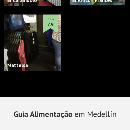
El Carambolo
El Rincon Frances
NOTA
7.9
Mattelsa
Guia Alimentação
em Medellín