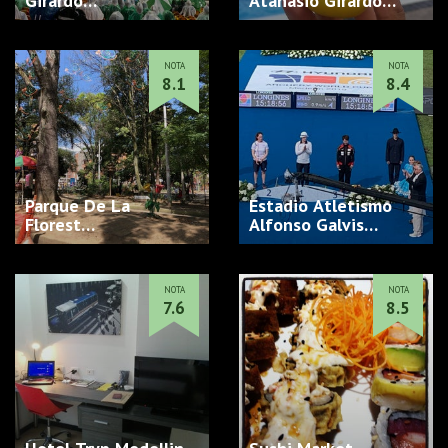
Girardo…
Atanasio Girardo…
NOTA
NOTA
8.1
8.4
Parque De La
Estadio Atletismo
Florest…
Alfonso Galvis
Duqu…
NOTA
NOTA
7.6
8.5