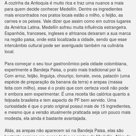
A cozinha da Antioquia é muito rica e traz uma nuance a mais
para quem decide conhecer Medellín. Dentre os ingredientes
mais encontrados nos pratos locais estão o milho, o feijão, as
carnes e os peixes. Vale dizer que assim como em outros lugares
da América Latina, Medellín sofreu muita influência estrangeira.
Espanhóis, franceses, ingleses e africanos deixaram a sua marca
na região paisa, onde está localizada a cidade, sendo que esse
intercâmbio cultural pode ser averiguado também na culinária
local.
Para começar o seu tour gastronômico pela cidade colombiana,
experimente a Bandeja Paisa, o prato mais tradicional por lá.
Com arroz, feijão, linguiça, chouriço, tomate, ovos, patacón (uma
espécie de preparação da banana da terra) e arepas (massa
feita com milho), esse é o prato que com certeza você não pode
ir embora sem experimentar. É uma receita tão calórica quanto a
feijoada brasileira e tem aspecto de PF bem servido. Uma
curiosidade é que o prato original possui mais de 15 ingredientes,
e mesmo que a versão atualmente praticada seja um pouco mais
modesta, ela ainda é bastante avantajada.
Aliás, as arepas não aparecem só na Bandeja Paisa, elas são