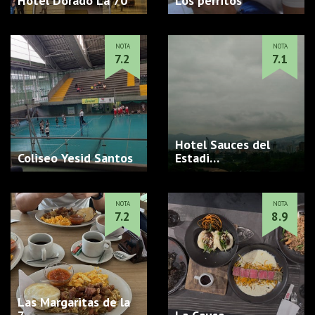
Hotel Dorado La 70
Los perritos
NOTA
NOTA
7.2
7.1
Hotel Sauces del
Coliseo Yesid Santos
Estadi…
NOTA
NOTA
7.2
8.9
Las Margaritas de la