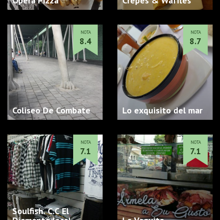
Opera Pizza
Crepes & Waffles
NOTA
NOTA
8.4
8.7
Coliseo De Combate
Lo exquisito del mar
NOTA
NOTA
7.1
7.1
Soulfish. C.C El