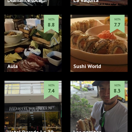
Diamante local
La Vaquita
2369…
NOTA
NOTA
8.8
7.7
Aula
Sushi World
NOTA
NOTA
7.4
8.3