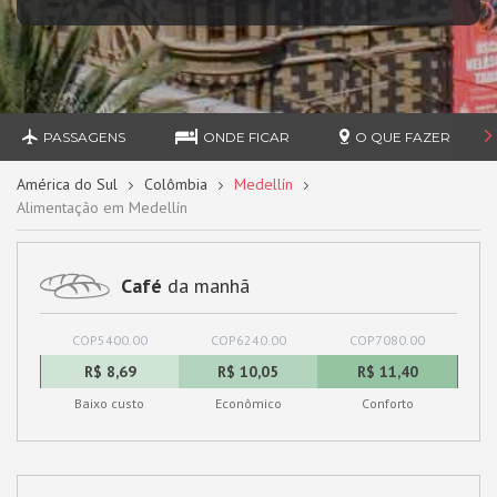
PASSAGENS
ONDE FICAR
O QUE FAZER
América do Sul
Colômbia
Medellín
Alimentação em Medellín
Café
da manhã
COP5400.00
COP6240.00
COP7080.00
R$ 8,69
R$ 10,05
R$ 11,40
Baixo custo
Econômico
Conforto