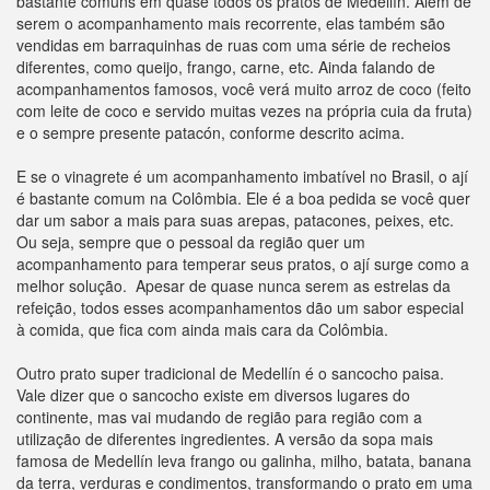
bastante comuns em quase todos os pratos de Medellín. Além de
serem o acompanhamento mais recorrente, elas também são
vendidas em barraquinhas de ruas com uma série de recheios
diferentes, como queijo, frango, carne, etc. Ainda falando de
acompanhamentos famosos, você verá muito arroz de coco (feito
com leite de coco e servido muitas vezes na própria cuia da fruta)
e o sempre presente patacón, conforme descrito acima.
E se o vinagrete é um acompanhamento imbatível no Brasil, o ají
é bastante comum na Colômbia. Ele é a boa pedida se você quer
dar um sabor a mais para suas arepas, patacones, peixes, etc.
Ou seja, sempre que o pessoal da região quer um
acompanhamento para temperar seus pratos, o ají surge como a
melhor solução. Apesar de quase nunca serem as estrelas da
refeição, todos esses acompanhamentos dão um sabor especial
à comida, que fica com ainda mais cara da Colômbia.
Outro prato super tradicional de Medellín é o sancocho paisa.
Vale dizer que o sancocho existe em diversos lugares do
continente, mas vai mudando de região para região com a
utilização de diferentes ingredientes. A versão da sopa mais
famosa de Medellín leva frango ou galinha, milho, batata, banana
da terra, verduras e condimentos, transformando o prato em uma