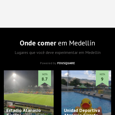
Onde comer
em Medellín
Lugares que você deve experimentar em Medellín
Powered by
FOUSQUARE
NOTA
NOTA
8.7
9
Estadio Atanasio
Unidad Deportiva