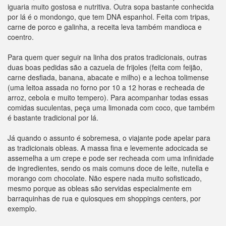
iguaria muito gostosa e nutritiva. Outra sopa bastante conhecida
por lá é o mondongo, que tem DNA espanhol. Feita com tripas,
carne de porco e galinha, a receita leva também mandioca e
coentro.
Para quem quer seguir na linha dos pratos tradicionais, outras
duas boas pedidas são a cazuela de frijoles (feita com feijão,
carne desfiada, banana, abacate e milho) e a lechoa tolimense
(uma leitoa assada no forno por 10 a 12 horas e recheada de
arroz, cebola e muito tempero). Para acompanhar todas essas
comidas suculentas, peça uma limonada com coco, que também
é bastante tradicional por lá.
Já quando o assunto é sobremesa, o viajante pode apelar para
as tradicionais obleas. A massa fina e levemente adocicada se
assemelha a um crepe e pode ser recheada com uma infinidade
de ingredientes, sendo os mais comuns doce de leite, nutella e
morango com chocolate. Não espere nada muito sofisticado,
mesmo porque as obleas são servidas especialmente em
barraquinhas de rua e quiosques em shoppings centers, por
exemplo.