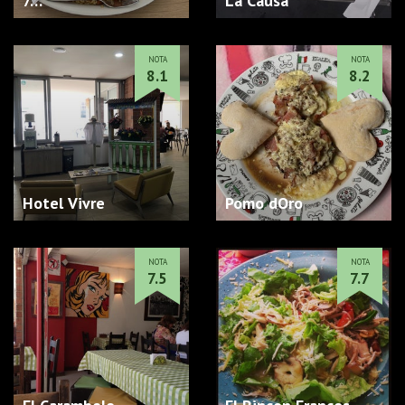
7…
La Causa
NOTA
NOTA
8.1
8.2
Hotel Vivre
Pomo dOro
NOTA
NOTA
7.5
7.7