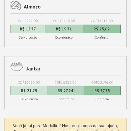
Almoço
COP9792.00
COP12240.00
COP15912.00
R$ 15,77
R$ 19,71
R$ 25,62
Baixo custo
Econômico
Conforto
Jantar
COP13536.00
COP16920.00
COP23196.00
R$ 21,79
R$ 27,24
R$ 37,35
Baixo custo
Econômico
Conforto
Você já foi para Medellín? Nós precisamos da sua ajuda,