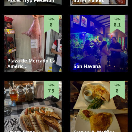
Hotel Tryp Medellin
Sushi Market
NOTA
NOTA
8
8.1
Plaza de Mercado La
Améric…
Son Havana
NOTA
NOTA
7.9
8