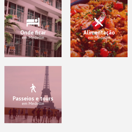
Onde ficar
Alimentação
em Medellín
em Medellín
Passeios e tours
em Medellín