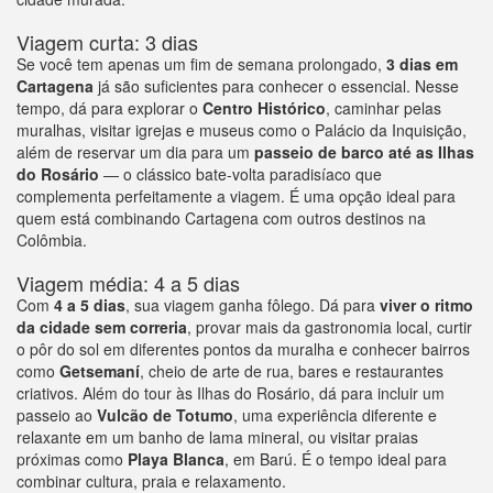
Viagem curta: 3 dias
Se você tem apenas um fim de semana prolongado,
3 dias em
Cartagena
já são suficientes para conhecer o essencial. Nesse
tempo, dá para explorar o
Centro Histórico
, caminhar pelas
muralhas, visitar igrejas e museus como o Palácio da Inquisição,
além de reservar um dia para um
passeio de barco até as Ilhas
do Rosário
— o clássico bate-volta paradisíaco que
complementa perfeitamente a viagem. É uma opção ideal para
quem está combinando Cartagena com outros destinos na
Colômbia.
Viagem média: 4 a 5 dias
Com
4 a 5 dias
, sua viagem ganha fôlego. Dá para
viver o ritmo
da cidade sem correria
, provar mais da gastronomia local, curtir
o pôr do sol em diferentes pontos da muralha e conhecer bairros
como
Getsemaní
, cheio de arte de rua, bares e restaurantes
criativos. Além do tour às Ilhas do Rosário, dá para incluir um
passeio ao
Vulcão de Totumo
, uma experiência diferente e
relaxante em um banho de lama mineral, ou visitar praias
próximas como
Playa Blanca
, em Barú. É o tempo ideal para
combinar cultura, praia e relaxamento.