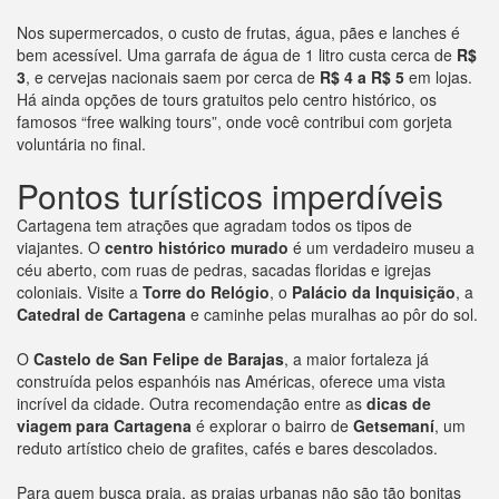
Nos supermercados, o custo de frutas, água, pães e lanches é
bem acessível. Uma garrafa de água de 1 litro custa cerca de
R$
3
, e cervejas nacionais saem por cerca de
R$ 4 a R$ 5
em lojas.
Há ainda opções de tours gratuitos pelo centro histórico, os
famosos “free walking tours”, onde você contribui com gorjeta
voluntária no final.
Pontos turísticos imperdíveis
Cartagena tem atrações que agradam todos os tipos de
viajantes. O
centro histórico murado
é um verdadeiro museu a
céu aberto, com ruas de pedras, sacadas floridas e igrejas
coloniais. Visite a
Torre do Relógio
, o
Palácio da Inquisição
, a
Catedral de Cartagena
e caminhe pelas muralhas ao pôr do sol.
O
Castelo de San Felipe de Barajas
, a maior fortaleza já
construída pelos espanhóis nas Américas, oferece uma vista
incrível da cidade. Outra recomendação entre as
dicas de
viagem para Cartagena
é explorar o bairro de
Getsemaní
, um
reduto artístico cheio de grafites, cafés e bares descolados.
Para quem busca praia, as praias urbanas não são tão bonitas