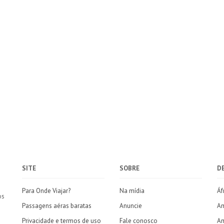
SITE
SOBRE
D
Para Onde Viajar?
Na mídia
Áf
os
Passagens aéras baratas
Anuncie
Am
Privacidade e termos de uso
Fale conosco
Am