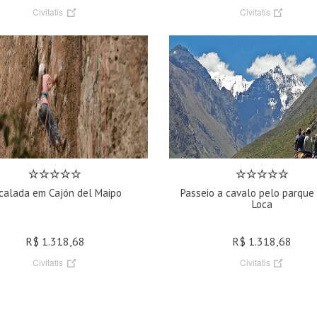
Civitatis
Civitatis
calada em Cajón del Maipo
Passeio a cavalo pelo parque
Loca
R$ 1.318,68
R$ 1.318,68
Civitatis
Civitatis