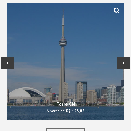
‹
›
Torre CN
A partir de
R$ 123,85