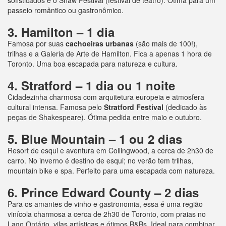
passeio romântico ou gastronômico.
3. Hamilton – 1 dia
Famosa por suas
cachoeiras urbanas
(são mais de 100!),
trilhas e a Galeria de Arte de Hamilton. Fica a apenas 1 hora de
Toronto. Uma boa escapada para natureza e cultura.
4. Stratford – 1 dia ou 1 noite
Cidadezinha charmosa com arquitetura europeia e atmosfera
cultural intensa. Famosa pelo
Stratford Festival
(dedicado às
peças de Shakespeare). Ótima pedida entre maio e outubro.
5. Blue Mountain – 1 ou 2 dias
Resort de esqui e aventura em Collingwood, a cerca de 2h30 de
carro. No inverno é destino de esqui; no verão tem trilhas,
mountain bike e spa. Perfeito para uma escapada com natureza.
6. Prince Edward County – 2 dias
Para os amantes de vinho e gastronomia, essa é uma região
vinícola charmosa a cerca de 2h30 de Toronto, com praias no
Lago Ontário, vilas artísticas e ótimos B&Bs. Ideal para combinar