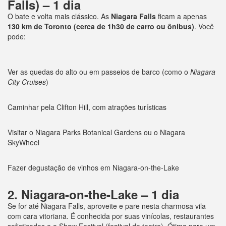
Falls) – 1 dia
O bate e volta mais clássico. As
Niagara Falls
ficam a apenas
130 km de Toronto (cerca de 1h30 de carro ou ônibus)
. Você
pode:
Ver as quedas do alto ou em passeios de barco (como o
Niagara
City Cruises
)
Caminhar pela Clifton Hill, com atrações turísticas
Visitar o Niagara Parks Botanical Gardens ou o Niagara
SkyWheel
Fazer degustação de vinhos em Niagara-on-the-Lake
2. Niagara-on-the-Lake – 1 dia
Se for até Niagara Falls, aproveite e pare nesta charmosa vila
com cara vitoriana. É conhecida por suas vinícolas, restaurantes
sofisticados e o Shaw Festival (festival de teatro). Ótima para um