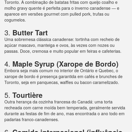
Toronto. A combinação de batatas fritas com queijo coalho e
molho gravy quente é perfeita para o inverno canadense — e
aparece em versões gourmet com pulled pork, trufas ou
cogumelos.
3.
Butter Tart
Uma sobremesa clássica canadense: tortinha com recheio de
açúcar mascavo, manteiga e ovos, às vezes com nozes ou
passas. Doce, cremosa e muito popular em feiras e cafeterias.
4.
Maple Syrup (Xarope de Bordo)
Embora seja mais comum no interior de Ontário e Quebec, o
xarope de bordo é presença garantida em cafés e brunches de
Toronto, seja em panquecas, waffles ou bacon caramelizado.
5.
Tourtière
Outra herança da cozinha francesa do Canadá: uma torta
recheada com carne moída bem temperada, geralmente servida
durante as festas de fim de ano, mas encontrada o ano todo em
padarias franco-canadenses.
6.
Comida internacional (influência