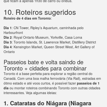
que ficam a apenas 1h30 de carro ou ônibus.
10. Roteiros sugeridos
Roteiro de 4 dias em Toronto
:
Dia 1
: CN Tower, Ripley’s Aquarium, caminhada pelo
Harbourfront
Dia 2
: Royal Ontario Museum, Yorkville, Casa Loma
Dia 3
: Toronto Islands, St. Lawrence Market, Distillery District
Dia 4
: Kensington Market, Queen Street West, Art Gallery of
Ontario
Passeios bate e volta saindo de
Toronto + cidades para combinar
Toronto é a base perfeita para explorar a região central do
Canadá. Com uma boa malha ferroviária (Via Rail), estradas em
ótimo estado e até voos curtos, é possível fazer
passeios de 1
dia
ou montar roteiros combinando Toronto com outras cidades
interessantes. Veja algumas ideias:
1. Cataratas do Niágara (Niagara