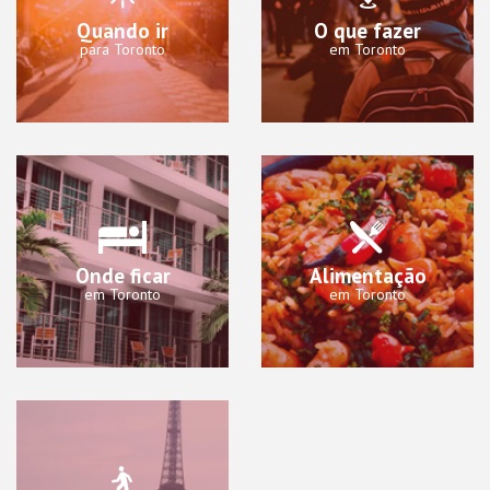
Quando ir
O que fazer
para Toronto
em Toronto
Onde ficar
Alimentação
em Toronto
em Toronto