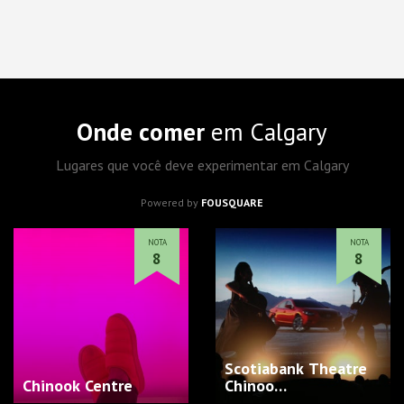
Onde comer
em Calgary
Lugares que você deve experimentar em Calgary
Powered by
FOUSQUARE
NOTA
NOTA
8
8
Scotiabank Theatre
Chinook Centre
Chinoo…