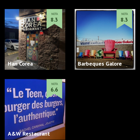
NOTA
NOTA
8.3
8.3
Han Corea
Barbeques Galore
NOTA
6.6
A&W Restaurant