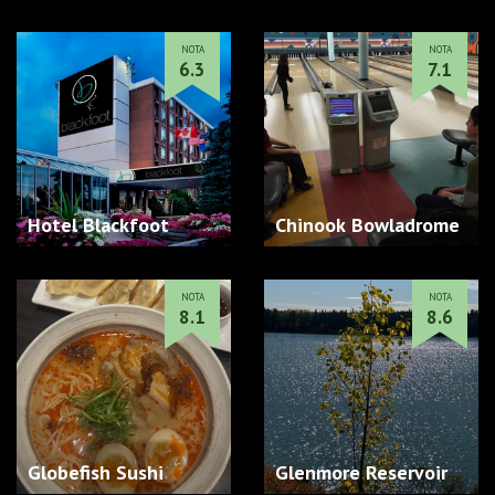
NOTA
NOTA
6.3
7.1
Hotel Blackfoot
Chinook Bowladrome
NOTA
NOTA
8.1
8.6
Globefish Sushi
Glenmore Reservoir