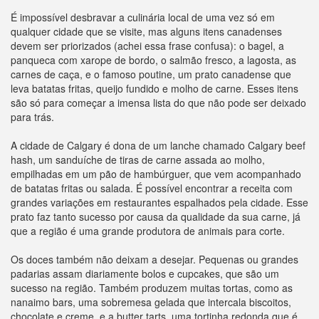
É impossível desbravar a culinária local de uma vez só em
qualquer cidade que se visite, mas alguns itens canadenses
devem ser priorizados (achei essa frase confusa): o bagel, a
panqueca com xarope de bordo, o salmão fresco, a lagosta, as
carnes de caça, e o famoso poutine, um prato canadense que
leva batatas fritas, queijo fundido e molho de carne. Esses itens
são só para começar a imensa lista do que não pode ser deixado
para trás.
A cidade de Calgary é dona de um lanche chamado Calgary beef
hash, um sanduíche de tiras de carne assada ao molho,
empilhadas em um pão de hambúrguer, que vem acompanhado
de batatas fritas ou salada. É possível encontrar a receita com
grandes variações em restaurantes espalhados pela cidade. Esse
prato faz tanto sucesso por causa da qualidade da sua carne, já
que a região é uma grande produtora de animais para corte.
Os doces também não deixam a desejar. Pequenas ou grandes
padarias assam diariamente bolos e cupcakes, que são um
sucesso na região. Também produzem muitas tortas, como as
nanaimo bars, uma sobremesa gelada que intercala biscoitos,
chocolate e creme, e a butter tarts, uma tortinha redonda que é