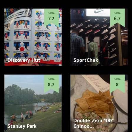
NOTA
NOTA
7.2
6.7
Discovery Hut
SportChek
NOTA
NOTA
8.2
8
Double Zero "00"
Stanley Park
Chinoo…