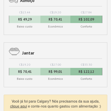
Almoço
C$13.44
C$19.20
C$27.84
R$ 49,29
R$ 70,41
R$ 102,09
Baixo custo
Econômico
Conforto
Jantar
C$19.20
C$27.00
C$33.30
R$ 70,41
R$ 99,01
R$ 122,12
Baixo custo
Econômico
Conforto
Você já foi para Calgary? Nós precisamos da sua ajuda,
clique aqui
e conte-nos quanto gastou com alimentação :)