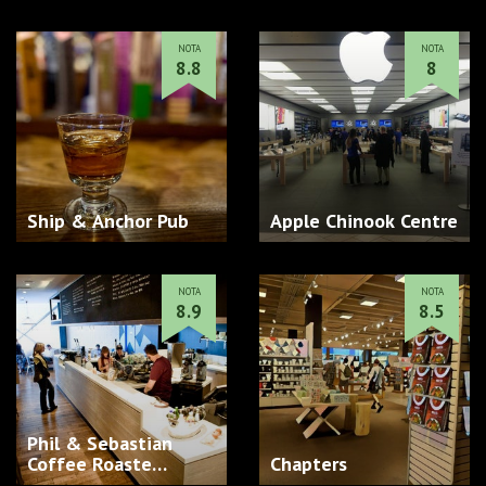
NOTA
NOTA
8.8
8
Ship & Anchor Pub
Apple Chinook Centre
NOTA
NOTA
8.9
8.5
Phil & Sebastian
Coffee Roaste…
Chapters