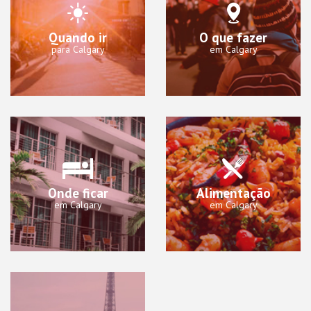
Quando ir
O que fazer
para Calgary
em Calgary
Onde ficar
Alimentação
em Calgary
em Calgary