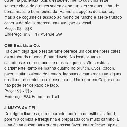
ou tenha paciência, pois o estabelecimento costuma estar
sempre cheio de clientes sedentos por uma pizza quentinha, de
borda macia e bem recheada. Há muitas opções de sabores,
mas a de cogumelos assado ao molho de funcho e azeite trufado
coberta de rúcula merece uma atenção especial.
Preço: $$ - $$$
Endereço: 618 – 17 Avenue SW
OEB Breakfast Co.
Há quem diga que o restaurante oferece um dos melhores cafés
da manhã do mundo. E não duvide. No local, iguarias
canadenses como o poutine e as panquecas são servidas
diariamente, tanto de manhã quanto no brunch. Ovos, bacon,
pães, muffin, salmão defumado, lagostas e camarões são alguns
dos itens presentes no extenso menu. Um lugar em Calgary que
não pode ser deixado de lado.
Preço: $$ - $$$
Endereço: 824 Edmonton Trail
JIMMY’S A& DELI
De origem libanesa, o restaurante funciona no estilo fast food,
porém a comida é fresquinha e preparada com muito carinho. É
uma ótima opção para quem precisa fazer uma refeição rápida,