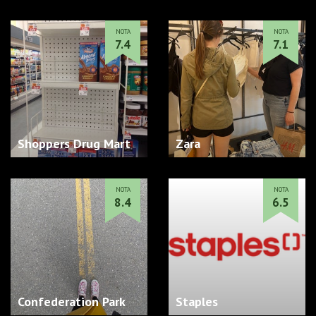
NOTA
NOTA
7.4
7.1
Shoppers Drug Mart
Zara
NOTA
NOTA
8.4
6.5
Confederation Park
Staples