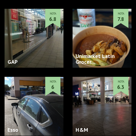
NOTA
NOTA
6.8
7.8
Unimarket Latin
GAP
Grocer…
NOTA
NOTA
6
6.3
Esso
H&M