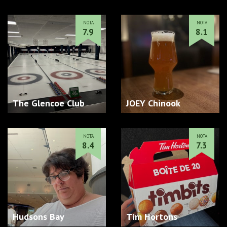
NOTA
NOTA
7.9
8.1
The Glencoe Club
JOEY Chinook
NOTA
NOTA
8.4
7.3
Hudsons Bay
Tim Hortons