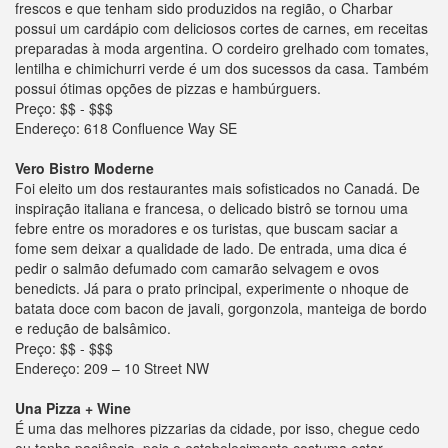
frescos e que tenham sido produzidos na região, o Charbar
possui um cardápio com deliciosos cortes de carnes, em receitas
preparadas à moda argentina. O cordeiro grelhado com tomates,
lentilha e chimichurri verde é um dos sucessos da casa. Também
possui ótimas opções de pizzas e hambúrguers.
Preço: $$ - $$$
Endereço: 618 Confluence Way SE
Vero Bistro Moderne
Foi eleito um dos restaurantes mais sofisticados no Canadá. De
inspiração italiana e francesa, o delicado bistrô se tornou uma
febre entre os moradores e os turistas, que buscam saciar a
fome sem deixar a qualidade de lado. De entrada, uma dica é
pedir o salmão defumado com camarão selvagem e ovos
benedicts. Já para o prato principal, experimente o nhoque de
batata doce com bacon de javali, gorgonzola, manteiga de bordo
e redução de balsâmico.
Preço: $$ - $$$
Endereço: 209 – 10 Street NW
Una Pizza + Wine
É uma das melhores pizzarias da cidade, por isso, chegue cedo