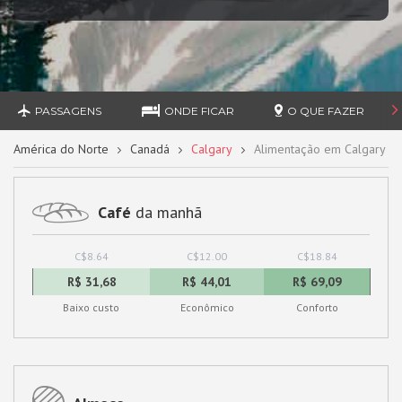
PASSAGENS
ONDE FICAR
O QUE FAZER
América do Norte
Canadá
Calgary
Alimentação em Calgary
Café
da manhã
C$8.64
C$12.00
C$18.84
R$ 31,68
R$ 44,01
R$ 69,09
Baixo custo
Econômico
Conforto