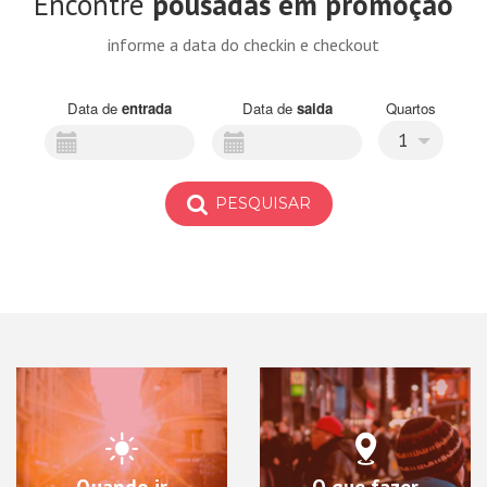
Encontre
pousadas em promoção
informe a data do checkin e checkout
Data de
entrada
Data de
saida
Quartos
1
PESQUISAR
Quando ir
O que fazer