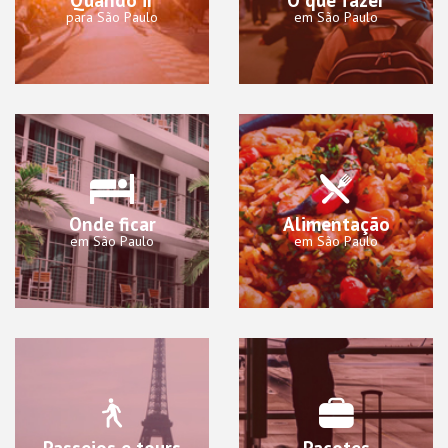
para São Paulo
em São Paulo
Onde ficar
Alimentação
em São Paulo
em São Paulo
Passeios e tours
Pacotes