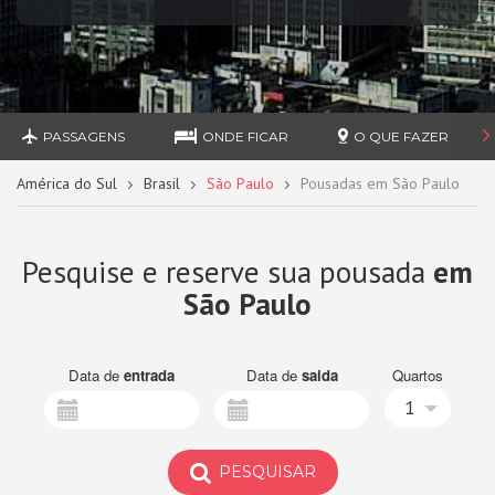
PASSAGENS
ONDE FICAR
O QUE FAZER
América do Sul
Brasil
São Paulo
Pousadas em São Paulo
Pesquise e reserve sua pousada
em
São Paulo
Data de
entrada
Data de
saida
Quartos
1
PESQUISAR