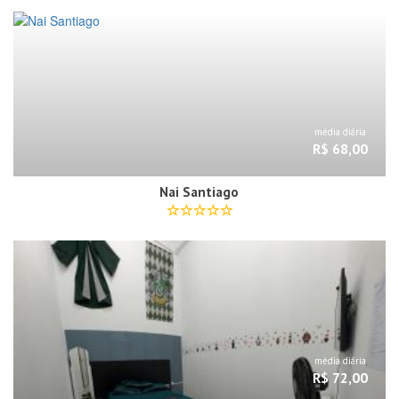
média diária
R$ 68,00
Nai Santiago
média diária
R$ 72,00