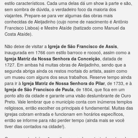
estilo característicos. Cada uma delas dá um show à parte e são,
sem sombra de dúvida, o verdadeiro foco da maioria dos
viajantes. Prepare-se para ver algumas das obras mais
conhecidas de Aleijadinho (cujo nome de nascimento é Antônio
Francisco Lisboa) e Mestre Ataíde (batizado como Manuel da
Costa Ataíde).
Não deixe de visitar a
Igreja de São Francisco de Assis
,
inaugurada em 1766 com estilo barroco e rococó, assim como a
Igreja Matriz da Nossa Senhora da Conceição
, datada de
1727. Em ambas há muitas obras de Aleijadinho, sendo que a
segunda abriga ainda os restos mortais do artista, assim como
um museu com alguns dos seus trabalhos. Reserve tempo ainda
para ir à
Igreja Matriz de Nossa Senhora do Pilar
, de 1733, e à
Igreja de São Francisco de Paula
, de 1804, que fica em um
ponto alto da cidade e garante uma visão deslumbrante de Ouro
Preto. Vale lembrar que o município conta com inúmeros templos
religiosos, então escolher os principais é fundamental. Muitas das
igrejas cobram entrada e funcionam em horários específicos,
então se informe para não perder tempo (ainda mais se você
tiver dias contados na cidade!).