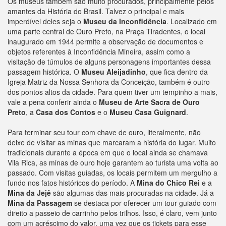
Os museus também são muito procurados, principalmente pelos
amantes da História do Brasil. Talvez o principal e mais
imperdível deles seja o
Museu da Inconfidência
. Localizado em
uma parte central de Ouro Preto, na Praça Tiradentes, o local
inaugurado em 1944 permite a observação de documentos e
objetos referentes à Inconfidência Mineira, assim como a
visitação de túmulos de alguns personagens importantes dessa
passagem histórica. O
Museu Aleijadinho
, que fica dentro da
Igreja Matriz da Nossa Senhora da Conceição, também é outro
dos pontos altos da cidade. Para quem tiver um tempinho a mais,
vale a pena conferir ainda o
Museu de Arte Sacra de Ouro
Preto
, a
Casa dos Contos
e o
Museu Casa Guignard
.
Para terminar seu tour com chave de ouro, literalmente, não
deixe de visitar as minas que marcaram a história do lugar. Muito
tradicionais durante a época em que o local ainda se chamava
Vila Rica, as minas de ouro hoje garantem ao turista uma volta ao
passado. Com visitas guiadas, os locais permitem um mergulho a
fundo nos fatos históricos do período. A
Mina do Chico Rei
e a
Mina da Jejê
são algumas das mais procuradas na cidade. Já a
Mina da Passagem
se destaca por oferecer um tour guiado com
direito a passeio de carrinho pelos trilhos. Isso, é claro, vem junto
com um acréscimo do valor, uma vez que os tickets para esse