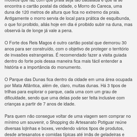
encontra o cartão postal da cidade, o Morro do Careca, uma
duna de 120 metros de altura que fica no extremo da praia.
Antigamente o morro servia de local para prática de esquibunda,
o que foi proibido, aliás hoje em dia é proibido subir na duna, mas
observá-la de longe já vale a pena.
O Forte dos Reis Magos é outro cartão postal que demorou 30
anos para ser construído, com o objetivo de proteger o território
de invasões estrangeiras. É recomendado fazer a visita guiada
dentro do forte pois dessa maneira fica mais fácil entender a
história e a importância do monumento.
O Parque das Dunas fica dentro da cidade em uma área ocupada
por Mata Atlântica, além de, claro, muitas dunas. Há 3 tipos de
trilhas para explorar o parque, cada uma com um grau de
dificuldade, sendo que uma delas pode ser feita inclusive com
crianças a partir de 7 anos de idade.
Para quem não consegue voltar de uma viagem sem comprar no
mínimo um souvenir, o Shopping do Artesanato Potiguar reúne
diversas lojinhas e boxes, vendendo vários tipos de produtos,
desde artesanatos e comidas típicas até imãs de geladeiras e