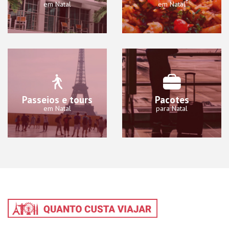
em Natal
em Natal
Passeios e tours
Pacotes
em Natal
para Natal