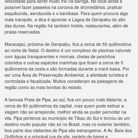
velocidade para sentir muito frio na barriga. No local ainda é
possível fazer passeios na corcova de dromedários, praticar
esquibunda, aerobunda e o kamikase. Para quem procura algo
mais tranquilo, a dica é apreciar a Lagoa de Genipabu do alto
das dunas. Na região há também hotéis, restaurantes, além de
praias reservadas.
Maracajaú, próxima de Genipabu, fica a cerca de 55 quilômetros
ao norte de Natal. O destino é um complexo de piscinas naturais
com águas transparentes e mornas, cheias de peixinhos
coloridos e outras espécies marinhas que ficam a cerca de 5
quilômetros da costa e são formadas durante a maré baixa. Por
ser uma Área de Preservação Ambiental, a atividade turística é
controlada e fiscalizada. Muitos consideram as paisagens da
região como as mais bonitas do estado.
A famosa Praia de Pipa, ao sul, fica um pouco mais distante, a
cerca de 80 quilômetros da capital, mas quem pode esticar a
viagem não se arrepende, melhor ainda se puder pernoitar na
vila. Pipa pertence ao município de Tibau do Sul e tornou-se um
destino muito popular não só no Brasil, mas no exterior também,
boa parte dos visitantes de Pipa são estrangeiros. A Av. Baía dos
Golfinhos é a principal rua da vila, repleta de bares e