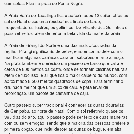
camisetas. Fica na praia de Ponta Negra.
A Praia Barra de Tabatinga fica a aproximados 40 quilômetros ao
sul de Natal e costuma receber nos finais de tarde,
frequentadores ilustres, os golfinhos. Do Mirante dos Golfinhos é
possível vê-los, além de ter uma bela vista do mar e da praia.
A Praia de Pirangi do Norte é uma das mais procuradas da
região. Pirangi significa rio de peixe, e no encontro dele com o
mar ficam algumas barracas para um saboroso e farto almoço.
Na praia também é oferecido um passeio de barco que vai até
cerca de 800 metros da costa, onde se formam piscinas naturais.
Além de tudo isso, é ali que fica o maior cajueiro do mundo, com
aproximado 8.500 metros quadrados de copa. Para terminar o
dia, nada melhor que um suco de caju, e para levar de
recordação, um pacote de castanha de caju.
Outro passeio super tradicional é conhecer as dunas douradas
de Genipabu, ao norte de Natal. Com o sol refletindo quase os
365 dias do ano, aqui o passeio pode ser feito de duas maneiras,
com ou sem emoção, sendo que a maioria das pessoas prefere a
primeira opção, que inclui descer as dunas de bugue, em alta