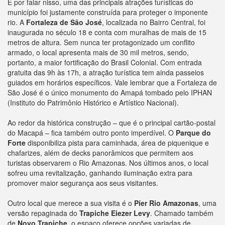
E por falar nisso, uma das principais atrações turísticas do
município foi justamente construída para proteger o imponente
rio. A
Fortaleza de São José
, localizada no Bairro Central, foi
inaugurada no século 18 e conta com muralhas de mais de 15
metros de altura. Sem nunca ter protagonizado um conflito
armado, o local apresenta mais de 30 mil metros, sendo,
portanto, a maior fortificação do Brasil Colonial. Com entrada
gratuita das 9h às 17h, a atração turística tem ainda passeios
guiados em horários específicos. Vale lembrar que a Fortaleza de
São José é o único monumento do Amapá tombado pelo IPHAN
(Instituto do Patrimônio Histórico e Artístico Nacional).
Ao redor da histórica construção – que é o principal cartão-postal
do Macapá – fica também outro ponto imperdível. O
Parque do
Forte
disponibiliza pista para caminhada, área de piquenique e
chafarizes, além de decks panorâmicos que permitem aos
turistas observarem o Rio Amazonas. Nos últimos anos, o local
sofreu uma revitalização, ganhando iluminação extra para
promover maior segurança aos seus visitantes.
Outro local que merece a sua visita é o
Píer Rio Amazonas
, uma
versão repaginada do
Trapiche Eiezer Levy
. Chamado também
de
Novo Trapiche
, o espaço oferece opções variadas de