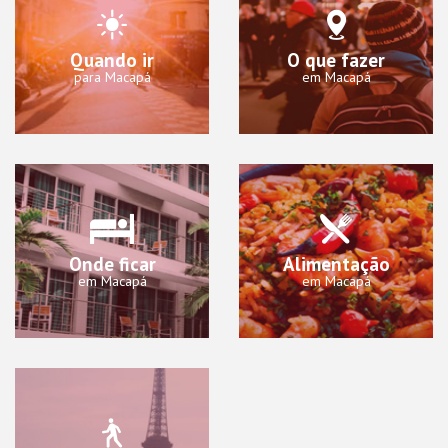
Quando ir
O que fazer
para Macapá
em Macapá
Onde ficar
Alimentação
em Macapá
em Macapá