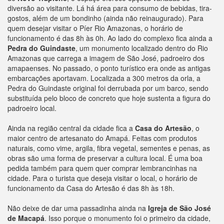
diversão ao visitante. Lá há área para consumo de bebidas, tira-
gostos, além de um bondinho (ainda não reinaugurado). Para
quem desejar visitar o Píer Rio Amazonas, o horário de
funcionamento é das 8h às 0h. Ao lado do complexo fica ainda a
Pedra do Guindaste
, um monumento localizado dentro do Rio
Amazonas que carrega a imagem de São José, padroeiro dos
amapaenses. No passado, o ponto turístico era onde as antigas
embarcações aportavam. Localizada a 300 metros da orla, a
Pedra do Guindaste original foi derrubada por um barco, sendo
substituída pelo bloco de concreto que hoje sustenta a figura do
padroeiro local.
Ainda na região central da cidade fica a
Casa do Artesão
, o
maior centro de artesanato do Amapá. Feitas com produtos
naturais, como vime, argila, fibra vegetal, sementes e penas, as
obras são uma forma de preservar a cultura local. É uma boa
pedida também para quem quer comprar lembrancinhas na
cidade. Para o turista que deseja visitar o local, o horário de
funcionamento da Casa do Artesão é das 8h às 18h.
Não deixe de dar uma passadinha ainda na
Igreja de São José
de Macapá
. Isso porque o monumento foi o primeiro da cidade,