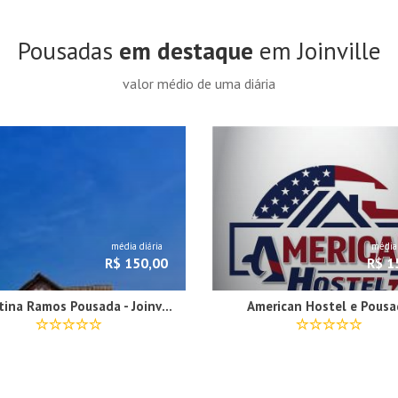
Pousadas
em destaque
em Joinville
valor médio de uma diária
média diária
média 
R$ 150,00
R$ 1
Valentina Ramos Pousada - Joinville-SC
American Hostel e Pousa