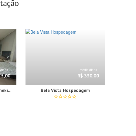
utação
diária
média diária
75,00
R$ 330,00
Loft confortável com Self Cheking
Bela Vista Hospedagem