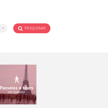
PESQUISAR
Passeios e tours
em Joinville