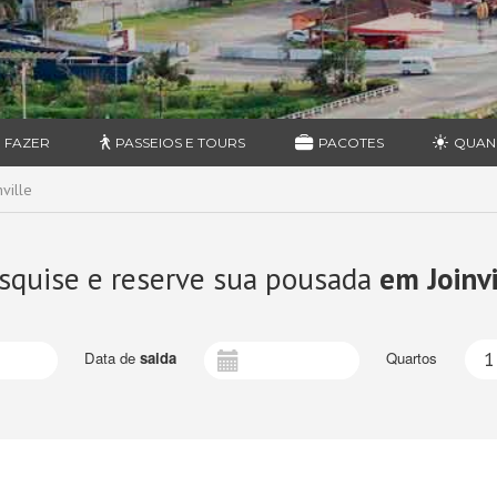
 FAZER
PASSEIOS E TOURS
PACOTES
QUAN
ville
squise e reserve sua pousada
em Joinvi
Data de
saida
Quartos
1