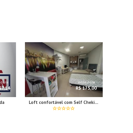
diária
média diária
57,14
R$ 175,00
da
Loft confortável com Self Cheking