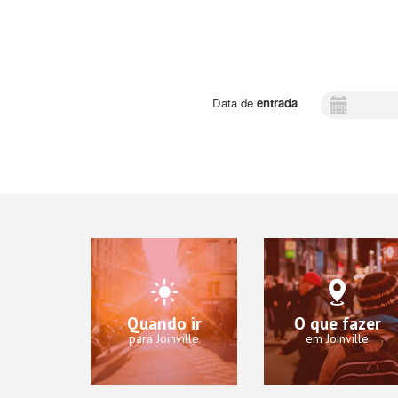
Data de
entrada
Quando ir
O que fazer
para Joinville
em Joinville