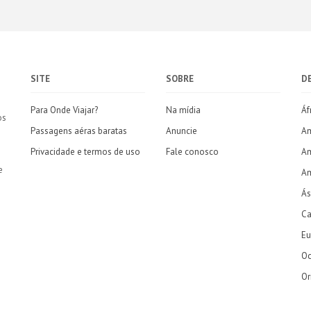
SITE
SOBRE
D
Para Onde Viajar?
Na mídia
Áf
os
Passagens aéras baratas
Anuncie
Am
Privacidade e termos de uso
Fale conosco
Am
e
Am
Ás
Ca
Eu
Oc
Or