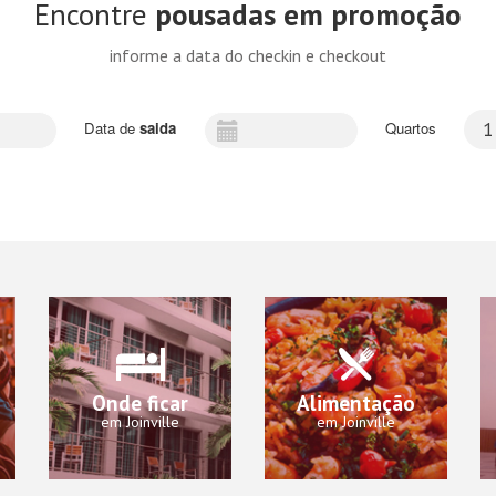
Encontre
pousadas em promoção
informe a data do checkin e checkout
Data de
saida
Quartos
1
Onde ficar
Alimentação
em Joinville
em Joinville