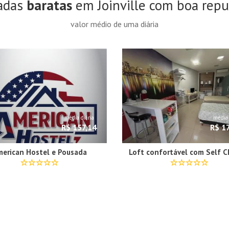
adas
baratas
em Joinville com boa rep
valor médio de uma diária
média diária
média 
R$ 157,14
R$ 1
merican Hostel e Pousada