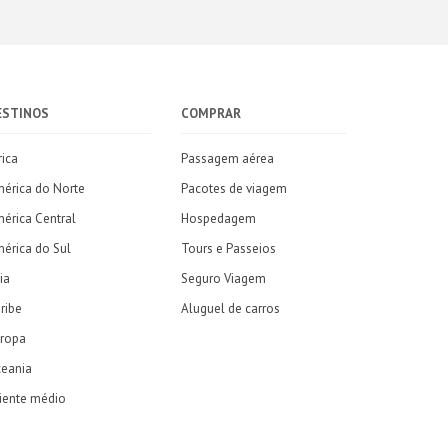
ESTINOS
COMPRAR
rica
Passagem aérea
érica do Norte
Pacotes de viagem
érica Central
Hospedagem
érica do Sul
Tours e Passeios
ia
Seguro Viagem
ribe
Aluguel de carros
ropa
eania
iente médio