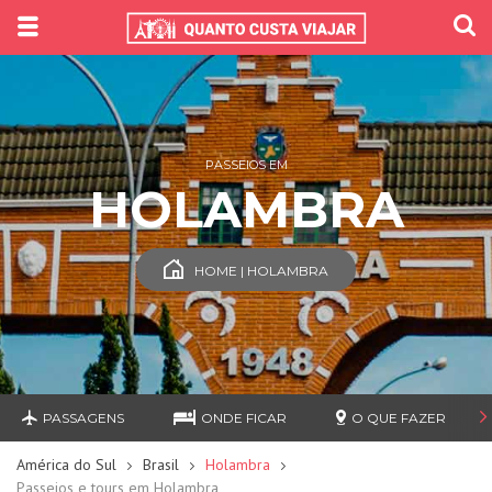
PASSEIOS EM
HOLAMBRA
HOME | HOLAMBRA
PASSAGENS
ONDE FICAR
O QUE FAZER
América do Sul
Brasil
Holambra
Passeios e tours em Holambra