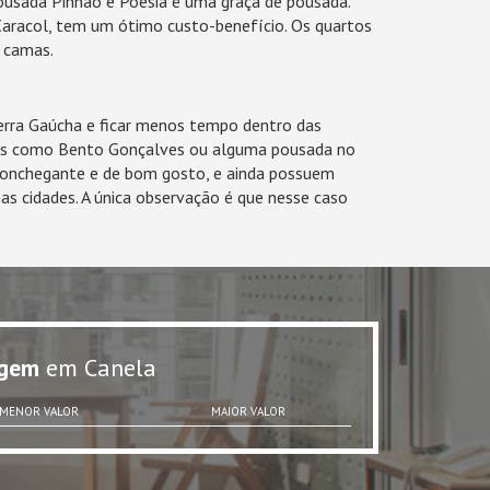
Pousada Pinhão e Poesia é uma graça de pousada.
aracol, tem um ótimo custo-benefício. Os quartos
s camas.
Serra Gaúcha e ficar menos tempo dentro das
dades como Bento Gonçalves ou alguma pousada no
aconchegante e de bom gosto, e ainda possuem
nas cidades. A única observação é que nesse caso
gem
em Canela
MENOR VALOR
MAIOR VALOR