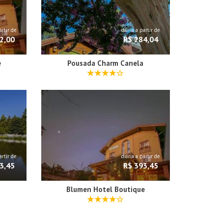
artir de
diária a partir de
2,00
R$ 284,04
e
Pousada Charm Canela
artir de
diária a partir de
3,45
R$ 393,45
Blumen Hotel Boutique