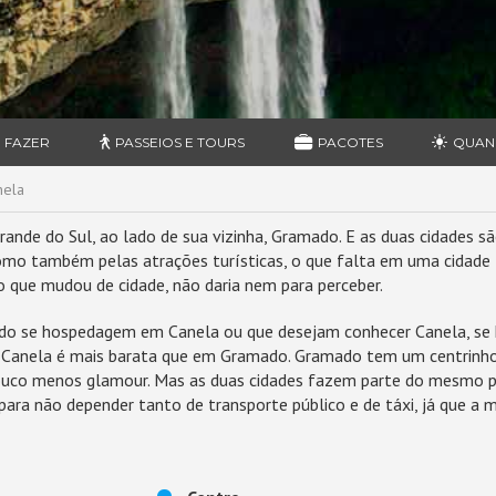
 FAZER
PASSEIOS E TOURS
PACOTES
QUAN
nela
ande do Sul, ao lado de sua vizinha, Gramado. E as duas cidades s
omo também pelas atrações turísticas, o que falta em uma cidade t
o que mudou de cidade, não daria nem para perceber.
do se hospedagem em Canela ou que desejam conhecer Canela, s
em Canela é mais barata que em Gramado. Gramado tem um centrinh
pouco menos glamour. Mas as duas cidades fazem parte do mesmo po
ara não depender tanto de transporte público e de táxi, já que a ma