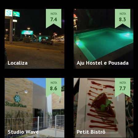
NOTA
NOTA
7.4
8.3
Localiza
Aju Hostel e Pousada
NOTA
NOTA
8.6
7.7
Studio Wave
Petit Bistrô