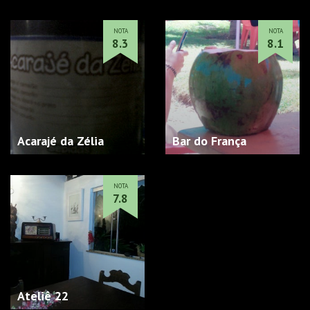
NOTA
NOTA
8.3
8.1
Acarajé da Zélia
Bar do França
NOTA
7.8
Ateliê 22