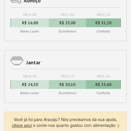
Almoço
R$16.00
R$25.00
R$31.20
R$ 16,00
R$ 25,00
R$ 31,20
Baixo custo
Econômico
Conforto
Jantar
R$24.30
R$30.10
R$35.60
R$ 24,30
R$ 30,10
R$ 35,60
Baixo custo
Econômico
Conforto
Você já foi para Aracaju? Nós precisamos da sua ajuda,
clique aqui
e conte-nos quanto gastou com alimentação :)