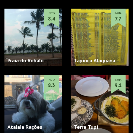
NOTA
NOTA
8.4
7.7
Praia do Robalo
Tapioca Alagoana
NOTA
NOTA
8.3
9.1
Atalaia Rações
Terra Tupi