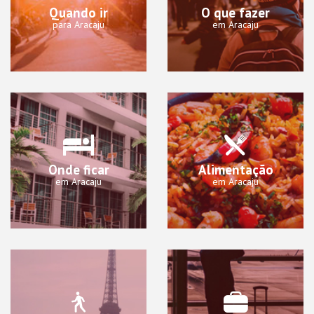
Quando ir
O que fazer
para Aracaju
em Aracaju
Onde ficar
Alimentação
em Aracaju
em Aracaju