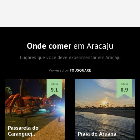
Onde comer
em Aracaju
Lugares que você deve experimentar em Aracaju
Powered by
FOUSQUARE
NOTA
NOTA
9.1
8.9
Passarela do
Caranguej…
Praia de Aruana