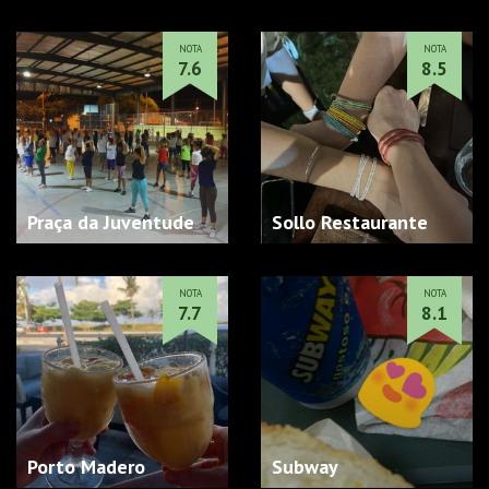
NOTA
NOTA
7.6
8.5
Praça da Juventude
Sollo Restaurante
NOTA
NOTA
7.7
8.1
Porto Madero
Subway