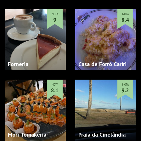
NOTA
NOTA
9
8.4
Forneria
Casa de Forró Cariri
NOTA
NOTA
8.1
9.2
Mori Temakeria
Praia da Cinelândia