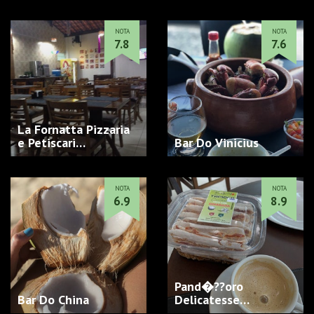
NOTA
NOTA
7.8
7.6
La Fornatta Pizzaria
e Petiscari…
Bar Do Vinicius
NOTA
NOTA
6.9
8.9
Pand�??oro
Bar Do China
Delicatesse…