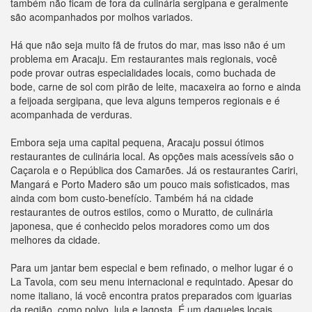
também não ficam de fora da culinária sergipana e geralmente
são acompanhados por molhos variados.
Há que não seja muito fã de frutos do mar, mas isso não é um
problema em Aracaju. Em restaurantes mais regionais, você
pode provar outras especialidades locais, como buchada de
bode, carne de sol com pirão de leite, macaxeira ao forno e ainda
a feijoada sergipana, que leva alguns temperos regionais e é
acompanhada de verduras.
Embora seja uma capital pequena, Aracaju possui ótimos
restaurantes de culinária local. As opções mais acessíveis são o
Caçarola e o República dos Camarões. Já os restaurantes Cariri,
Mangará e Porto Madero são um pouco mais sofisticados, mas
ainda com bom custo-benefício. Também há na cidade
restaurantes de outros estilos, como o Muratto, de culinária
japonesa, que é conhecido pelos moradores como um dos
melhores da cidade.
Para um jantar bem especial e bem refinado, o melhor lugar é o
La Tavola, com seu menu internacional e requintado. Apesar do
nome italiano, lá você encontra pratos preparados com iguarias
da região, como polvo, lula e lagosta. É um daqueles locais