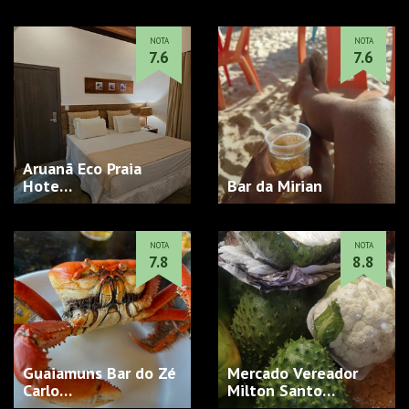
NOTA
NOTA
7.6
7.6
Aruanã Eco Praia
Hote…
Bar da Mirian
NOTA
NOTA
7.8
8.8
Guaiamuns Bar do Zé
Mercado Vereador
Carlo…
Milton Santo…