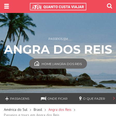
PASSEIOS EM
ANGRA DOS REIS
HOME | ANGRA DOS REIS
PASSAGENS
ONDE FICAR
O QUE FAZER
América do Sul
Brasil
Angra dos Reis
Passeios e tours em Angra dos Reis