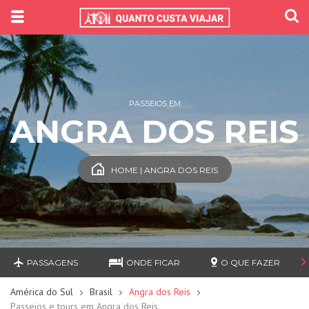
PASSEIOS EM
ANGRA DOS REIS
HOME | ANGRA DOS REIS
PASSAGENS
ONDE FICAR
O QUE FAZER
América do Sul
Brasil
Angra dos Reis
Passeios e tours em Angra dos Reis