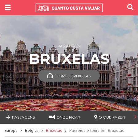
PASSEIOS EM
BRUXELAS
HOME | BRUXELAS
PASSAGENS
ONDE FICAR
O QUE FAZER
Europa
Bélgica
Bruxelas
Passeios e tours em Bruxelas