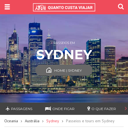
PASSEIOS EM
SYDNEY
HOME | SYDNEY
PASSAGENS
ONDE FICAR
O QUE FAZER
Oceania
Austrália
Sydney
Passeios e tours em Sydney