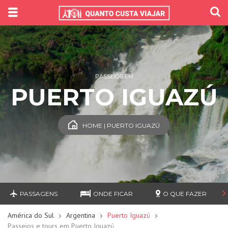
PASSEIOS EM
PUERTO IGUAZÚ
HOME | PUERTO IGUAZÚ
PASSAGENS
ONDE FICAR
O QUE FAZER
América do Sul
Argentina
Puerto Iguazú
Passeios e tours em Puerto Iguazú