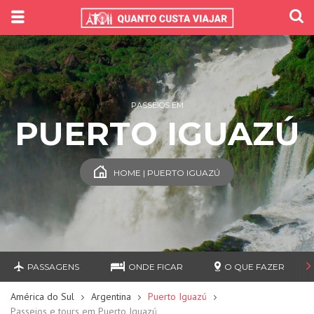
PASSEIOS EM
PUERTO IGUAZÚ
HOME | PUERTO IGUAZÚ
PASSAGENS
ONDE FICAR
O QUE FAZER
América do Sul
Argentina
Puerto Iguazú
Passeios e tours em Puerto Iguazú