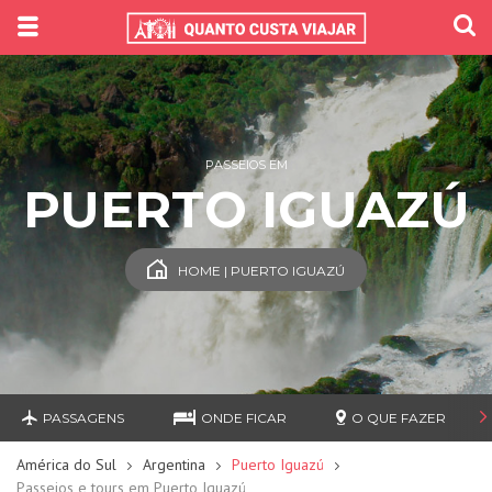
PASSEIOS EM
PUERTO IGUAZÚ
HOME | PUERTO IGUAZÚ
PASSAGENS
ONDE FICAR
O QUE FAZER
América do Sul
Argentina
Puerto Iguazú
Passeios e tours em Puerto Iguazú