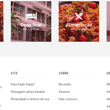
Onde ficar
Alimentação
em Caracas
em Caracas
SITE
SOBRE
D
Para Onde Viajar?
Na mídia
Áf
os
Passagens aéras baratas
Anuncie
Am
Privacidade e termos de uso
Fale conosco
Am
e
Am