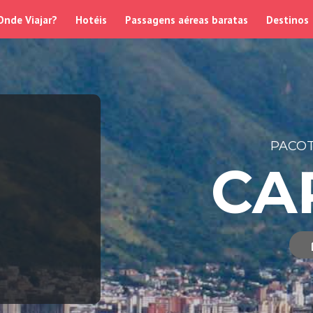
Onde Viajar?
Hotéis
Passagens aéreas baratas
Destinos
PACOT
CA