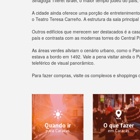
Sinagoga Tiféret Israel, o maior templo judeu do país
A cidade ainda oferece uma porção de entretenimento
o Teatro Teresa Carreño. A estrutura da sala principa
Outros edifícios que merecem ser destacados é a casa
país e contrasta com as modernas torres do Central P
As áreas verdes aliviam o cenário urbano, como o Par
estava a bordo em 1492. Vale a pena visitar ainda o P
teleférico de visual panorâmico.
Para fazer compras, visite os complexos e shoppings d
Quando ir
O que fazer
para Caracas
em Caracas