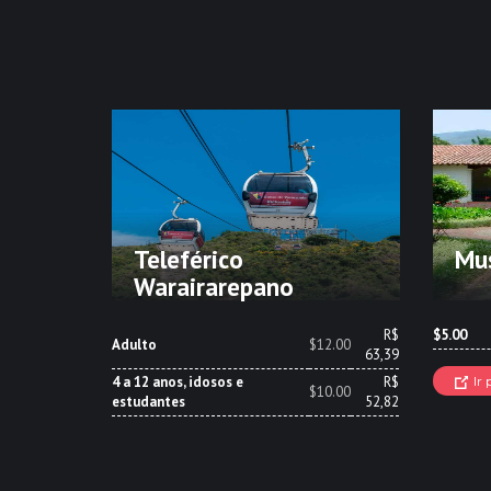
Teleférico
Mus
Warairarepano
R$
$5.00
Adulto
$12.00
63,39
4 a 12 anos, idosos e
R$
Ir 
$10.00
estudantes
52,82