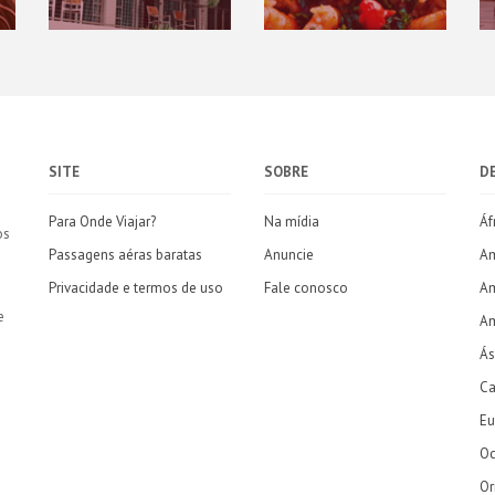
SITE
SOBRE
D
Para Onde Viajar?
Na mídia
Áf
os
Passagens aéras baratas
Anuncie
Am
Privacidade e termos de uso
Fale conosco
Am
e
Am
Ás
Ca
Eu
Oc
Or