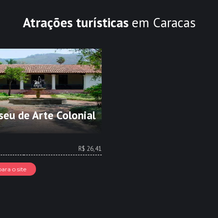
Atrações turísticas
em Caracas
eu de Arte Colonial
R$ 26,41
para o site