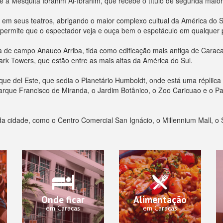
; e a Mesquita Ibrahim Al-Ibrahim, que recebe o título de segunda maio
 em seus teatros, abrigando o maior complexo cultual da América do
l permite que o espectador veja e ouça bem o espetáculo em qualquer p
 de campo Anauco Arriba, tida como edificação mais antiga de Caracas
ark Towers, que estão entre as mais altas da América do Sul.
que del Este, que sedia o Planetário Humboldt, onde está uma répliic
arque Francisco de Miranda, o Jardim Botânico, o Zoo Caricuao e o Pa
a cidade, como o Centro Comercial San Ignácio, o Millennium Mall, o Sa
Onde ficar
Alimentação
em Caracas
em Caracas