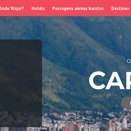
Onde Viajar?
Hotéis
Passagens aéreas baratas
Destinos
O
CA