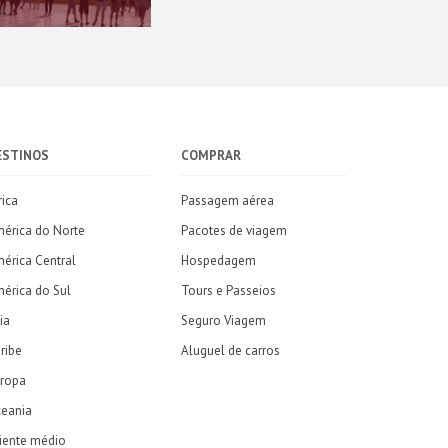
ESTINOS
COMPRAR
rica
Passagem aérea
érica do Norte
Pacotes de viagem
érica Central
Hospedagem
érica do Sul
Tours e Passeios
ia
Seguro Viagem
ribe
Aluguel de carros
ropa
eania
iente médio