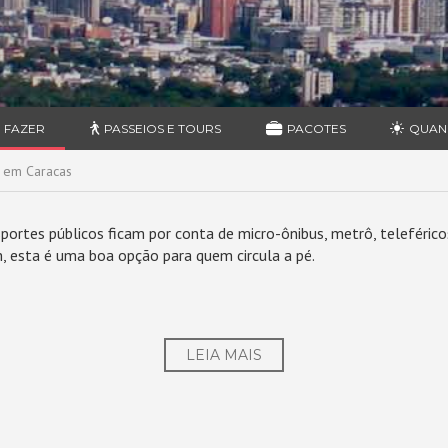
 FAZER
PASSEIOS E TOURS
PACOTES
QUAN
 em Caracas
portes públicos ficam por conta de micro-ônibus, metrô, teleféric
m, esta é uma boa opção para quem circula a pé.
LEIA MAIS