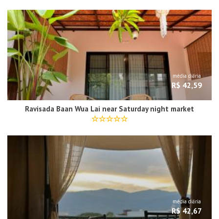
média diária
R$ 42,59
Ravisada Baan Wua Lai near Saturday night market
média diária
R$ 42,67