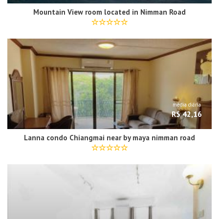
Mountain View room located in Nimman Road
média diária
R$ 42,16
Lanna condo Chiangmai near by maya nimman road