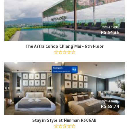
média diária
R$ 54,33
The Astra Condo Chiang Mai - 6th Floor
média diária
R$ 58,74
Stay in Style at Nimman R306AB