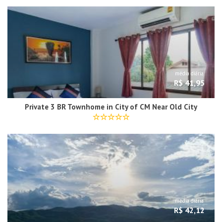
média diária
R$ 41,95
Private 3 BR Townhome in City of CM Near Old City
média diária
R$ 42,12