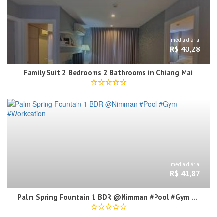
média diária
R$ 40,28
Family Suit 2 Bedrooms 2 Bathrooms in Chiang Mai
média diária
R$ 41,87
Palm Spring Fountain 1 BDR @Nimman #Pool #Gym #Workcation