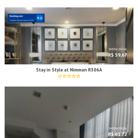
média diária
R$ 59,67
Stay in Style at Nimman R306A
média diária
R$ 61,72