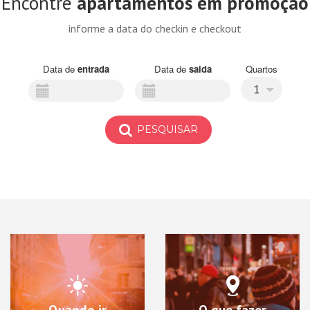
Encontre
apartamentos em promoção
informe a data do checkin e checkout
Data de
entrada
Data de
saida
Quartos
1
PESQUISAR
Quando ir
O que fazer