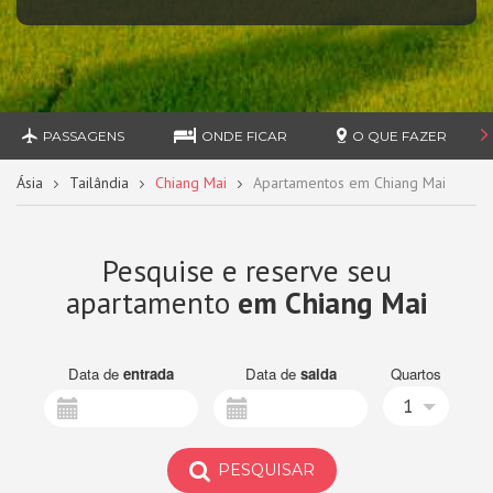
PASSAGENS
ONDE FICAR
O QUE FAZER
Ásia
Tailândia
Chiang Mai
Apartamentos em Chiang Mai
Pesquise e reserve seu
apartamento
em Chiang Mai
Data de
entrada
Data de
saida
Quartos
1
PESQUISAR