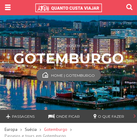
PASSEIOS EM
GOTEMBURGO
HOME | GOTEMBURGO
PASSAGENS
ONDE FICAR
O QUE FAZER
Europa
Suécia
Gotemburgo
Passeios e tours em Gotemburgo