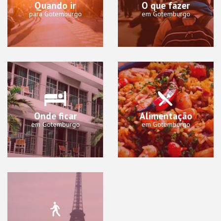
Quando ir
O que fazer
para Gotemburgo
em Gotemburgo
Onde ficar
Alimentação
em Gotemburgo
em Gotemburgo