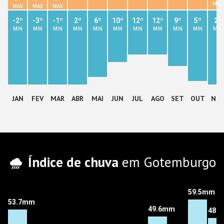
MAX
MAX
MAX
MAX
-2º
-3º
-1º
2º
6º
10º
12º
12º
9º
5º
2º
MIN
MIN
MIN
MIN
MIN
MIN
MIN
MIN
MIN
MIN
MIN
JAN
FEV
MAR
ABR
MAI
JUN
JUL
AGO
SET
OUT
NO
Índice de chuva
em Gotemburgo
59.5mm
53.7mm
49.6mm
48.