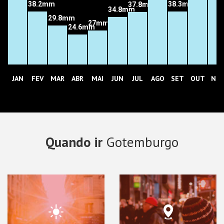
38.3mm
38.2mm
37.8mm
34.8mm
29.8mm
27mm
24.6mm
JAN
FEV
MAR
ABR
MAI
JUN
JUL
AGO
SET
OUT
NO
Quando ir
Gotemburgo