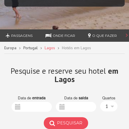
PASSAGENS
ONDE FICAR
O QUE FAZER
Europa
Portugal
Lagos
Hotéis em Lagos
Pesquise e reserve seu hotel
em
Lagos
Data de
entrada
Data de
saida
Quartos
1
PESQUISAR