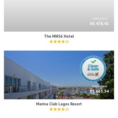
média diária
R$ 478,41
The MN56 Hotel
média diária
R$ 665,34
Marina Club Lagos Resort