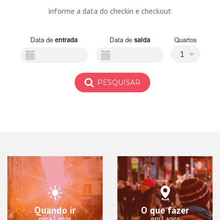
informe a data do checkin e checkout
Data de
entrada
Data de
saida
Quartos
1
PESQUISAR
Quando ir
O que fazer
para Lagos
em Lagos