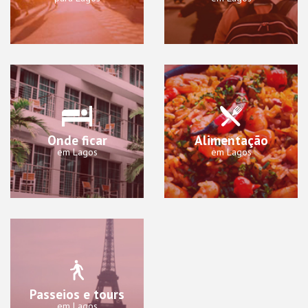
Onde ficar
Alimentação
em Lagos
em Lagos
Passeios e tours
em Lagos