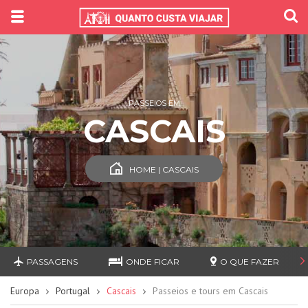
PASSEIOS EM
CASCAIS
HOME | CASCAIS
PASSAGENS
ONDE FICAR
O QUE FAZER
Europa
Portugal
Cascais
Passeios e tours em Cascais