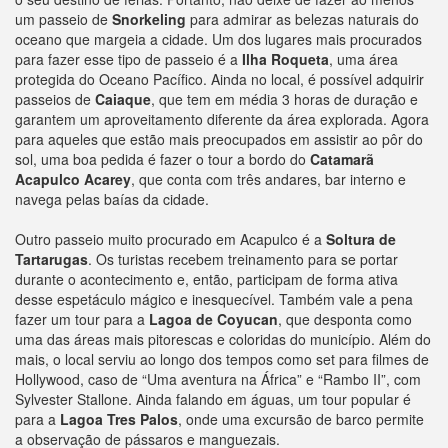
um passeio de
Snorkeling
para admirar as belezas naturais do
oceano que margeia a cidade. Um dos lugares mais procurados
para fazer esse tipo de passeio é a
Ilha Roqueta
, uma área
protegida do Oceano Pacífico. Ainda no local, é possível adquirir
passeios de
Caiaque
, que tem em média 3 horas de duração e
garantem um aproveitamento diferente da área explorada. Agora
para aqueles que estão mais preocupados em assistir ao pôr do
sol, uma boa pedida é fazer o tour a bordo do
Catamarã
Acapulco Acarey
, que conta com três andares, bar interno e
navega pelas baías da cidade.
Outro passeio muito procurado em Acapulco é a
Soltura de
Tartarugas
. Os turistas recebem treinamento para se portar
durante o acontecimento e, então, participam de forma ativa
desse espetáculo mágico e inesquecível. Também vale a pena
fazer um tour para a
Lagoa de Coyucan
, que desponta como
uma das áreas mais pitorescas e coloridas do município. Além do
mais, o local serviu ao longo dos tempos como set para filmes de
Hollywood, caso de “Uma aventura na África” e “Rambo II”, com
Sylvester Stallone. Ainda falando em águas, um tour popular é
para a
Lagoa Tres Palos
, onde uma excursão de barco permite
a observação de pássaros e manguezais.