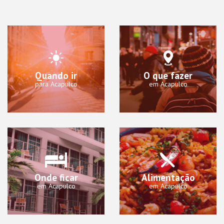
Quando ir
O que fazer
para Acapulco
em Acapulco
Onde ficar
Alimentação
em Acapulco
em Acapulco