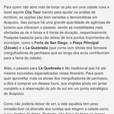
Para quem não abre mão de botar os pés em uma cidade nova e
fazer aquele
City Tour
maroto para ajudar na análise de
território, as opções são bem variadas e democráticas em
Acapulco. Isso porque há uma grande quantidade de agências de
turismo que oferecem o passeio, sendo as modalidades mais
ofertadas as de 4 horas e 6 horas de duração, respectivamente.
Pesquise bastante para não deixar de fora pontos importantes do
município, como o
Forte de San Diego
, a
Praça Principal
(Zócalo)
e a
La Quebrada
(que conta com shows dos famosos
mergulhadores de penhasco que ao longo dos anos contribuíram
para a fama da cidade).
Aliás, o passeio para
La Quebrada
é tão tradicional que há até
mesmo excursões especializadas nesse itinerário. Para quem
quer aproveitar mais os shows dos mergulhadores de penhasco,
a dica é comprar um desses tours, que engloba ainda um jantar
completo e a observação do pôr do sol em um ponto estratégico
de Acapulco.
Como não poderia deixar de ser, a vida aquática tem peso
considerável na diversão dos turistas que elegem a cidade como
o seu destino de férias. Portanto, não deixe de fazer ao menos