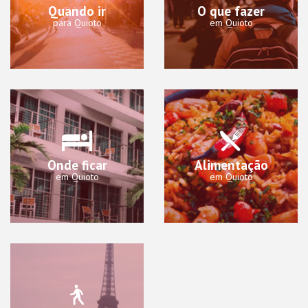
Quando ir
O que fazer
para Quioto
em Quioto
Onde ficar
Alimentação
em Quioto
em Quioto