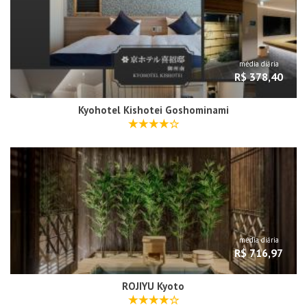
média diária
R$ 378,40
Kyohotel Kishotei Goshominami
média diária
R$ 716,97
ROJIYU Kyoto