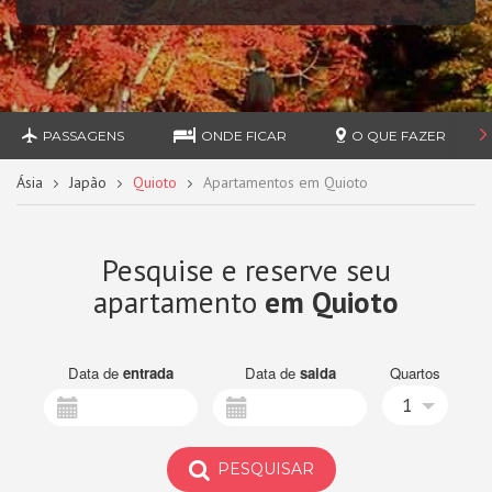
PASSAGENS
ONDE FICAR
O QUE FAZER
Ásia
Japão
Quioto
Apartamentos em Quioto
Pesquise e reserve seu
apartamento
em Quioto
Data de
entrada
Data de
saida
Quartos
1
PESQUISAR