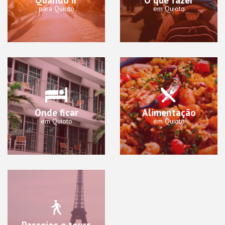
para Quioto
em Quioto
Onde ficar
Alimentação
em Quioto
em Quioto
Passeios e tours