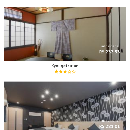
média diária
R$ 232,53
Kyougetsu-an
média diária
R$ 281,01