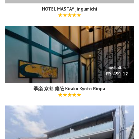
HOTEL MASTAY jingumichi
média diária
R$ 491,12
季楽 京都 凛葩 Kiraku Kyoto Rinpa