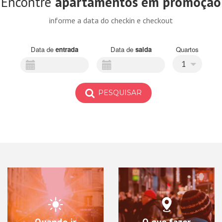
Encontre
apartamentos em promoção
informe a data do checkin e checkout
Data de
entrada
Data de
saida
Quartos
1
PESQUISAR
Quando ir
O que fazer