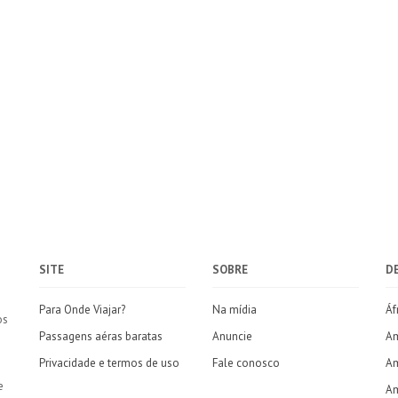
SITE
SOBRE
D
Para Onde Viajar?
Na mídia
Áf
os
Passagens aéras baratas
Anuncie
Am
Privacidade e termos de uso
Fale conosco
Am
e
Am