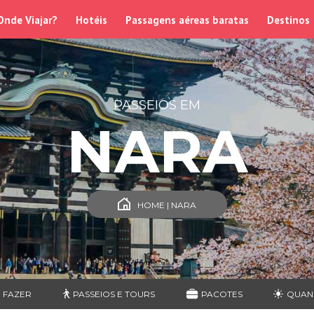
Onde Viajar?
Hotéis
Passagens aéreas baratas
Destinos
PASSEIOS EM
NARA
HOME | NARA
 FAZER
PASSEIOS E TOURS
PACOTES
QUAN