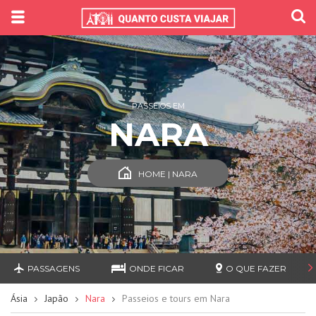
PASSEIOS EM
NARA
HOME | NARA
PASSAGENS
ONDE FICAR
O QUE FAZER
Ásia
Japão
Nara
Passeios e tours em Nara