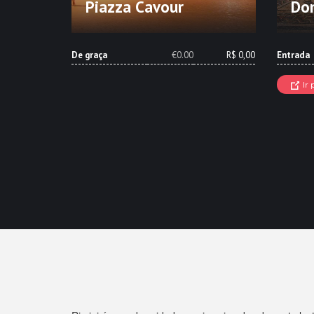
Piazza Cavour
Dom
De graça
€0.00
R$ 0,00
Entrada
Ir 