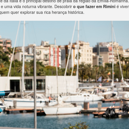
 da Itália e o principal destino de praia da região da Emília-Romanha
s e uma vida noturna vibrante. Descobrir
o que fazer em Rimini
é viven
uem quer explorar sua rica herança histórica.