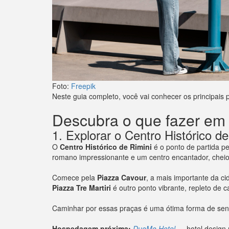
Foto:
Freepik
Neste guia completo, você vai conhecer os principais 
Descubra o que fazer em 
1. Explorar o Centro Histórico de
O
Centro Histórico de Rimini
é o ponto de partida p
romano impressionante e um centro encantador, cheio d
Comece pela
Piazza Cavour
, a mais importante da ci
Piazza Tre Martiri
é outro ponto vibrante, repleto de ca
Caminhar por essas praças é uma ótima forma de senti
Hospedagem próxima:
DuoMo Hotel
— hotel design 