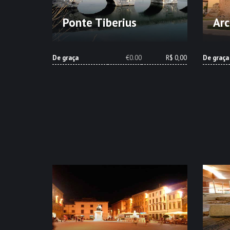
Ponte Tiberius
Arc
De graça
€0.00
R$ 0,00
De graça