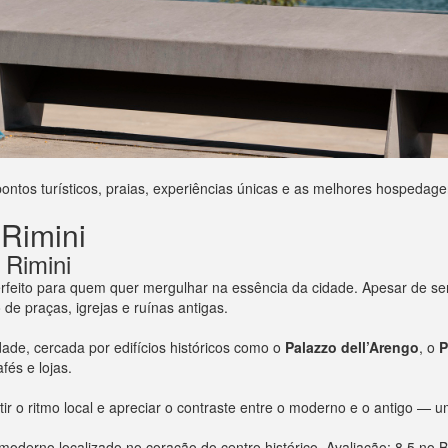
pontos turísticos, praias, experiências únicas e as melhores hospedag
Rimini
 Rimini
erfeito para quem quer mergulhar na essência da cidade. Apesar de se
e praças, igrejas e ruínas antigas.
dade, cercada por edifícios históricos como o
Palazzo dell’Arengo
, o
P
fés e lojas.
r o ritmo local e apreciar o contraste entre o moderno e o antigo — u
moderno localizado no coração do centro histórico. Avaliação: 8,5 no 