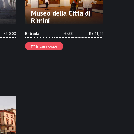
Museo della Citta di
Rimini
R$ 0,00
Entrada
€7.00
R$ 41,33
Ir para o site