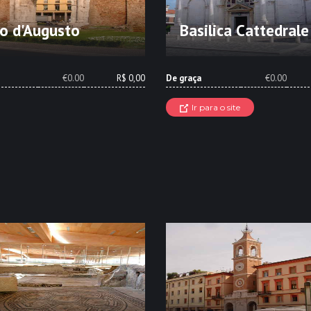
o d'Augusto
Basilica Cattedrale
€0.00
R$ 0,00
De graça
€0.00
Ir para o site