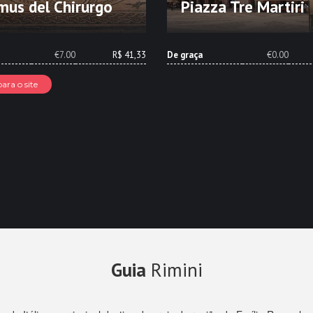
us del Chirurgo
Piazza Tre Martiri
€7.00
R$ 41,33
De graça
€0.00
para o site
Guia
Rimini