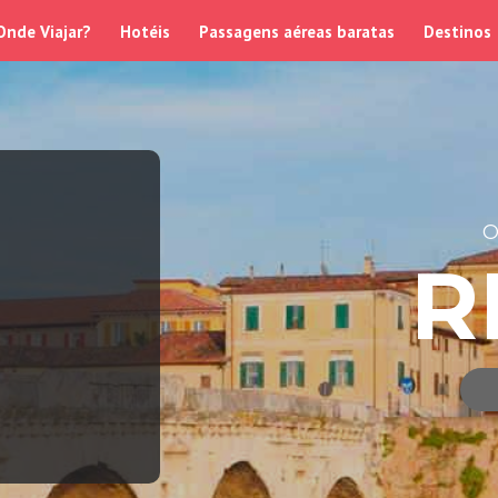
Onde Viajar?
Hotéis
Passagens aéreas baratas
Destinos
O
R