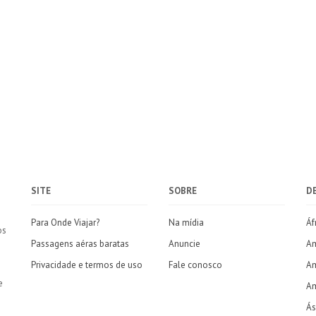
SITE
SOBRE
D
Para Onde Viajar?
Na mídia
Áf
os
Passagens aéras baratas
Anuncie
Am
Privacidade e termos de uso
Fale conosco
Am
e
Am
Ás