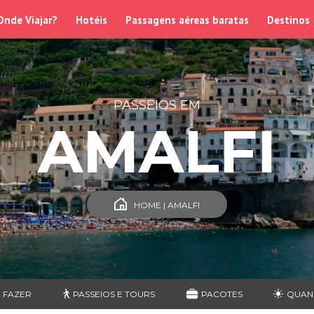
Onde Viajar?
Hotéis
Passagens aéreas baratas
Destinos
PASSEIOS EM
AMALFI
HOME | AMALFI
 FAZER
PASSEIOS E TOURS
PACOTES
QUAN