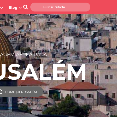
Blog
SAGEM AÉREA PARA
USALÉM
HOME | JERUSALÉM