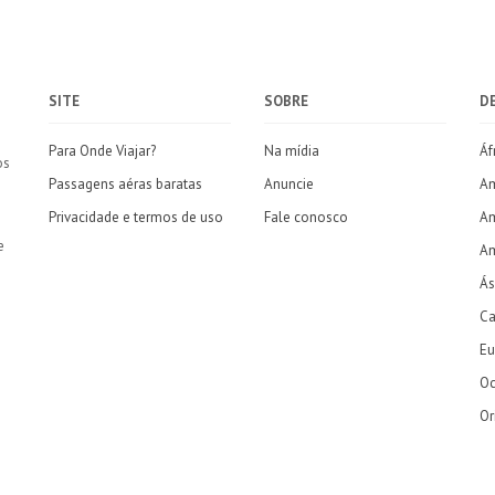
SITE
SOBRE
D
Para Onde Viajar?
Na mídia
Áf
os
Passagens aéras baratas
Anuncie
Am
Privacidade e termos de uso
Fale conosco
Am
e
Am
Ás
Ca
Eu
Oc
Or