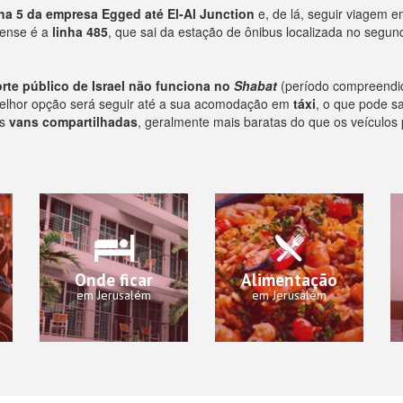
ha 5 da empresa Egged até El-Al Junction
e, de lá, seguir viagem 
elense é a
linha 485
, que sai da estação de ônibus localizada no segun
rte público de Israel não funciona no
Shabat
(período compreendido
 melhor opção será seguir até a sua acomodação em
táxi
, o que pode sa
s
vans compartilhadas
, geralmente mais baratas do que os veículos
Onde ficar
Alimentação
em Jerusalém
em Jerusalém