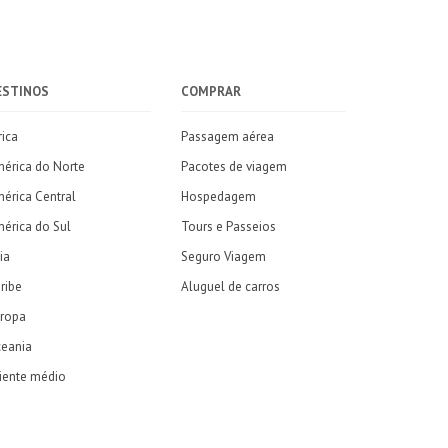
ESTINOS
COMPRAR
rica
Passagem aérea
érica do Norte
Pacotes de viagem
érica Central
Hospedagem
érica do Sul
Tours e Passeios
ia
Seguro Viagem
ribe
Aluguel de carros
ropa
eania
iente médio