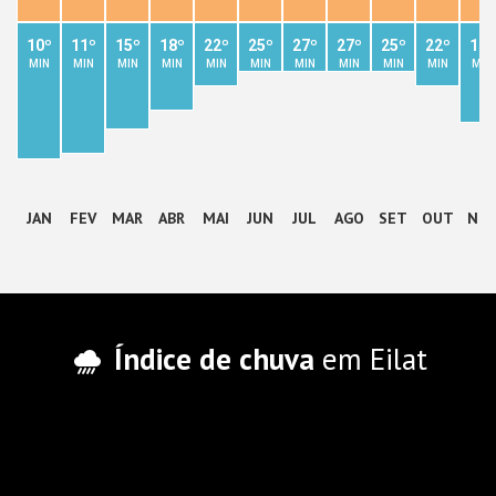
10º
11º
15º
18º
22º
25º
27º
27º
25º
22º
16º
MIN
MIN
MIN
MIN
MIN
MIN
MIN
MIN
MIN
MIN
MIN
JAN
FEV
MAR
ABR
MAI
JUN
JUL
AGO
SET
OUT
NO
Índice de chuva
em Eilat