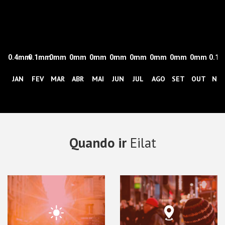
0.4mm
0.1mm
0mm
0mm
0mm
0mm
0mm
0mm
0mm
0mm
0.1
JAN
FEV
MAR
ABR
MAI
JUN
JUL
AGO
SET
OUT
NO
Quando ir
Eilat