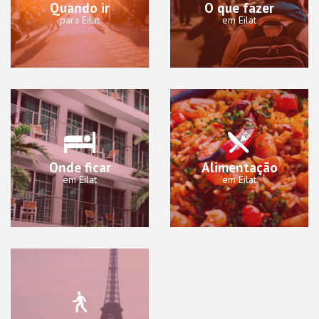
Quando ir
O que fazer
para Eilat
em Eilat
Onde ficar
Alimentação
em Eilat
em Eilat