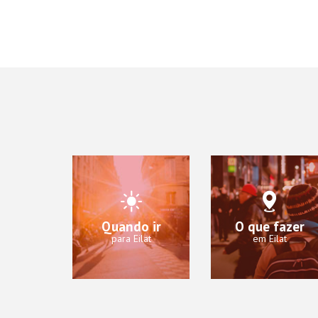
Quando ir
O que fazer
para Eilat
em Eilat