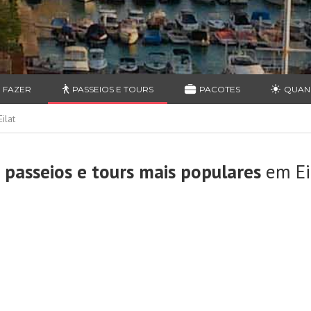
 FAZER
PASSEIOS E TOURS
PACOTES
QUAN
ilat
 passeios e tours mais populares
em Ei