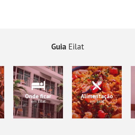
Guia
Eilat
Onde ficar
Alimentação
em Eilat
em Eilat