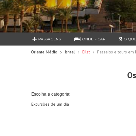
PASSAGENS
ONDE FICAR
O QUE
Oriente Médio
Israel
Eilat
Passeios e tours em E
Os
Escolha a categoria:
Excursões de um dia