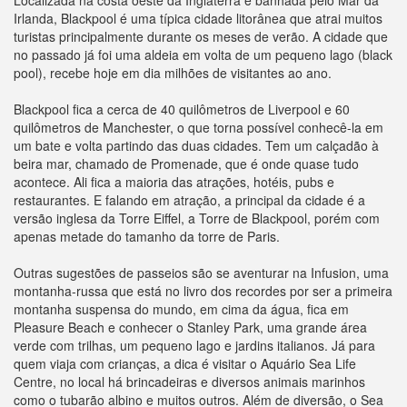
Localizada na costa oeste da Inglaterra e banhada pelo Mar da
Irlanda, Blackpool é uma típica cidade litorânea que atrai muitos
turistas principalmente durante os meses de verão. A cidade que
no passado já foi uma aldeia em volta de um pequeno lago (black
pool), recebe hoje em dia milhões de visitantes ao ano.
Blackpool fica a cerca de 40 quilômetros de Liverpool e 60
quilômetros de Manchester, o que torna possível conhecê-la em
um bate e volta partindo das duas cidades. Tem um calçadão à
beira mar, chamado de Promenade, que é onde quase tudo
acontece. Ali fica a maioria das atrações, hotéis, pubs e
restaurantes. E falando em atração, a principal da cidade é a
versão inglesa da Torre Eiffel, a Torre de Blackpool, porém com
apenas metade do tamanho da torre de Paris.
Outras sugestões de passeios são se aventurar na Infusion, uma
montanha-russa que está no livro dos recordes por ser a primeira
montanha suspensa do mundo, em cima da água, fica em
Pleasure Beach e conhecer o Stanley Park, uma grande área
verde com trilhas, um pequeno lago e jardins italianos. Já para
quem viaja com crianças, a dica é visitar o Aquário Sea Life
Centre, no local há brincadeiras e diversos animais marinhos
como o tubarão albino e muitos outros. Além de diversão, o Sea