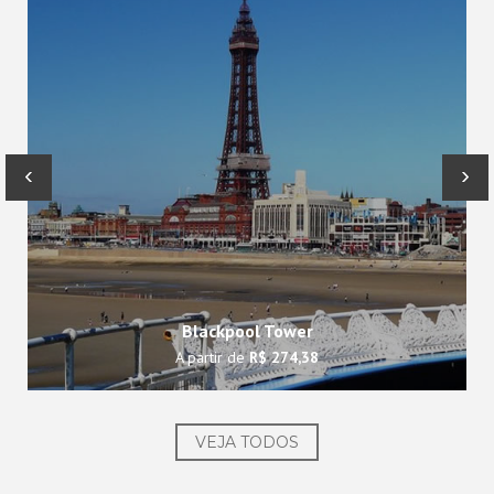
‹
›
Blackpool Tower
A partir de
R$ 274,38
VEJA TODOS