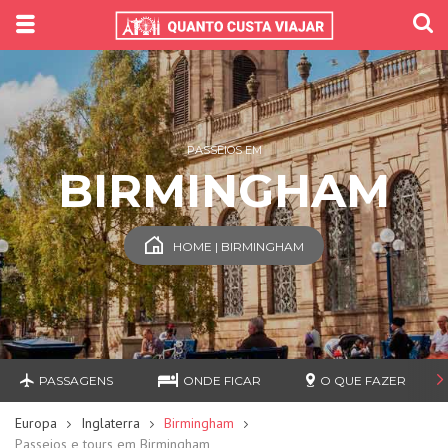
PASSEIOS EM
BIRMINGHAM
HOME | BIRMINGHAM
PASSAGENS
ONDE FICAR
O QUE FAZER
Europa
Inglaterra
Birmingham
Passeios e tours em Birmingham