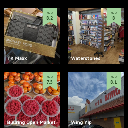
NOTA
NOTA
8.2
8
TK Maxx
Waterstones
NOTA
NOTA
7.5
8.1
Bullring Open Market
Wing Yip