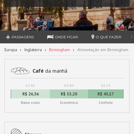
PASSAGENS
ONDE FICAR
O QUE FAZER
Europa
Inglaterra
Birmingham
Alimentação em Birmingham
Café
da manhã
£3.84
£4.80
£6.24
R$ 26,56
R$ 33,20
R$ 43,17
Baixo custo
Econômico
Conforto