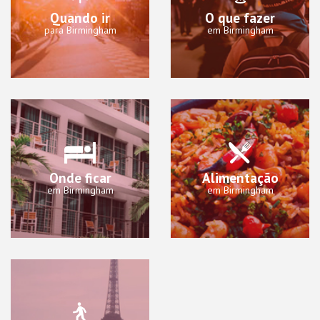
Quando ir
O que fazer
para Birmingham
em Birmingham
Onde ficar
Alimentação
em Birmingham
em Birmingham