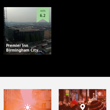
NOTA
6.2
Premier Inn
Birmingham City
Centre (Exchange
Square…