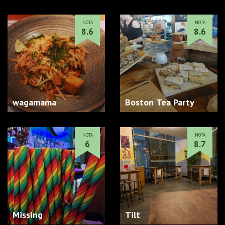
NOTA
NOTA
8.6
8.6
wagamama
Boston Tea Party
NOTA
NOTA
6
8.7
Missing
Tilt