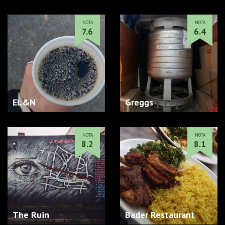
NOTA
NOTA
7.6
6.4
EL&N
Greggs
NOTA
NOTA
8.2
8.1
The Ruin
Bader Restaurant