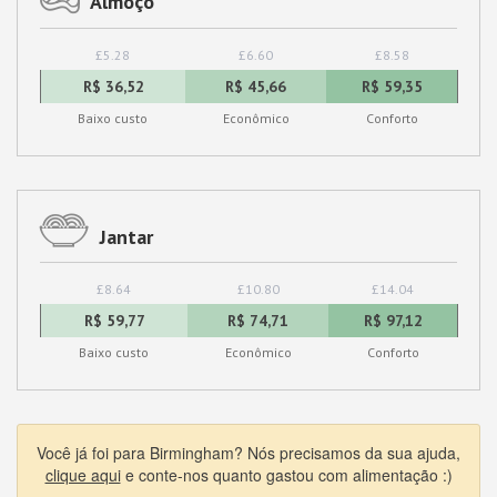
Almoço
£5.28
£6.60
£8.58
R$ 36,52
R$ 45,66
R$ 59,35
Baixo custo
Econômico
Conforto
Jantar
£8.64
£10.80
£14.04
R$ 59,77
R$ 74,71
R$ 97,12
Baixo custo
Econômico
Conforto
Você já foi para Birmingham? Nós precisamos da sua ajuda,
clique aqui
e conte-nos quanto gastou com alimentação :)