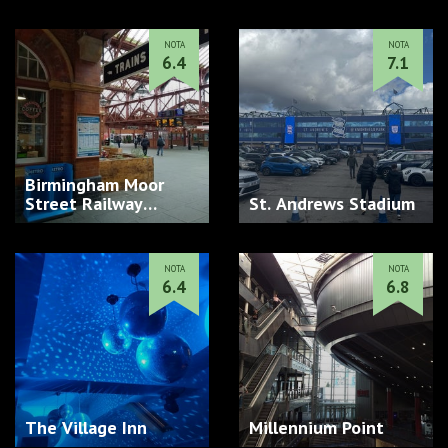
NOTA
NOTA
6.4
7.1
Birmingham Moor
Street Railway
St. Andrews Stadium
Station (BMO…
NOTA
NOTA
6.4
6.8
The Village Inn
Millennium Point