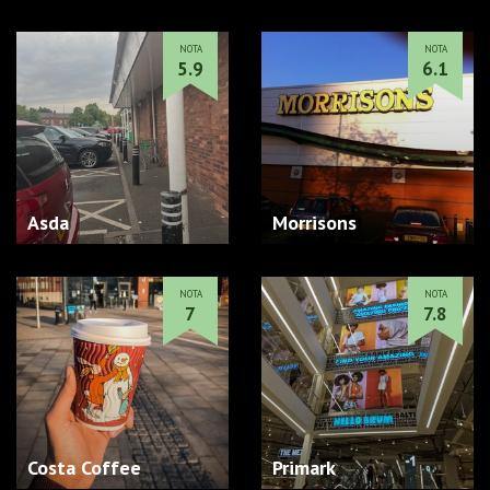
NOTA
NOTA
5.9
6.1
Asda
Morrisons
NOTA
NOTA
7
7.8
Costa Coffee
Primark