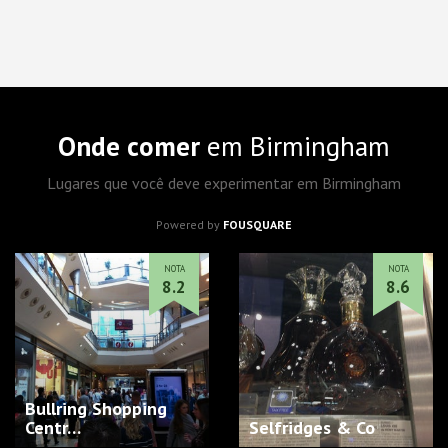
Onde comer
em Birmingham
Lugares que você deve experimentar em Birmingham
Powered by
FOUSQUARE
NOTA
NOTA
8.2
8.6
Bullring Shopping
Centr…
Selfridges & Co