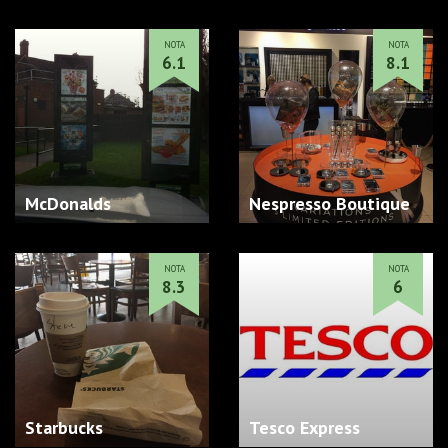
NOTA
NOTA
6.1
8.1
McDonalds
Nespresso Boutique
NOTA
NOTA
8.3
6
Starbucks
Tesco Express