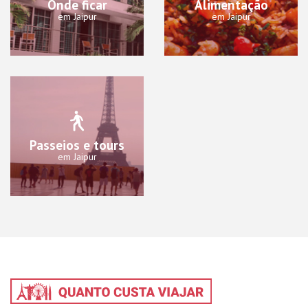
Onde ficar
Alimentação
em Jaipur
em Jaipur
Passeios e tours
em Jaipur